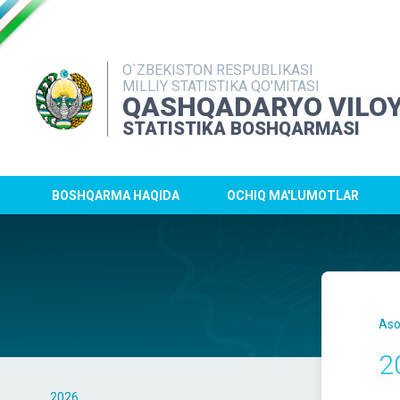
O`ZBEKISTON RESPUBLIKASI
MILLIY STATISTIKA QO'MITASI
QASHQADARYO VILOY
STATISTIKA BOSHQARMASI
BOSHQARMA HAQIDA
OCHIQ MA'LUMOTLAR
Aso
2
2026