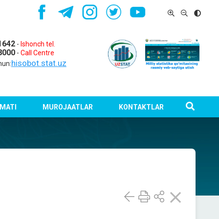
1642
-
Ishonch tel.
8000
-
Call Centre
hisobot.stat.uz
hun:
MATI
MUROJAATLAR
KONTAKTLAR