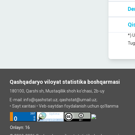
De
Qis
*) 
Tug
Qashqadaryo viloyat statistika boshqarmasi
180100, Qarshi sh, Mustаqillik shoh ko‘chаsi, 2b-uy
E-mail: info@qashstat.uz; qashstat@umail.uz;
•
Sayt xaritasi
•
Veb-saytdan foydalanish uchun qo'llanma
Onlayn: 16