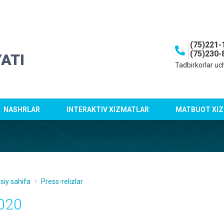
(75)221-
(75)230-
ATI
Tadbirkorlar uc
NASHRLAR
INTERAKTIV XIZMATLAR
MATBUOT XIZ
siy sahifa
Press-relizlar
020