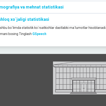
mografiya va mehnat statistikasi
hloq xo`jaligi statistikasi
Ushbu bo`limda statistik ko`rsatkichlar dastlabki ma`lumotlar hisoblanadi
mani bosing
Tinglash
GSpeech