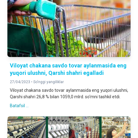
Viloyat chakana savdo tovar aylanmasida eng
yuqori ulushni, Qarshi shahri egalladi
27/04/2023 •
So'nggi yangiliklar
Viloyat chakana savdo tovar aylanmasida eng yuqori ulushni,
Qarshi shahri 26,8 % bilan 1059,0 mlrd. so‘mni tashkil etdi.
Batafsil ...