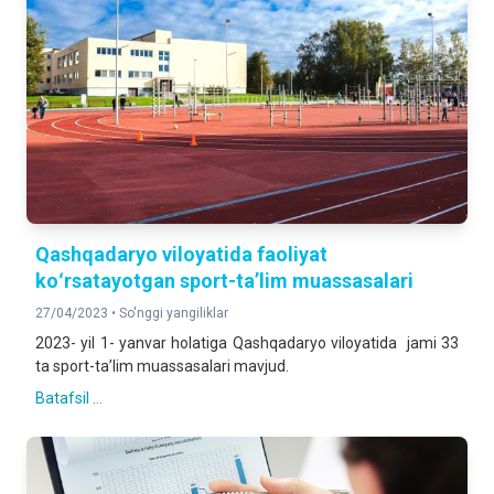
Qashqadaryo viloyatida faoliyat
koʻrsatayotgan sport-taʼlim muassasalari
27/04/2023 •
So'nggi yangiliklar
2023- yil 1- yanvar holatiga Qashqadaryo viloyatida jami 33
ta sport-taʼlim muassasalari mavjud.
Batafsil ...