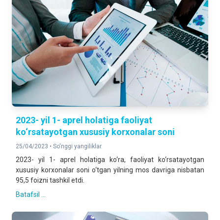
2023- yil 1- aprel holatiga faoliyat
ko‘rsatayotgan xususiy korxonalar soni
25/04/2023 •
So'nggi yangiliklar
2023- yil 1- aprel holatiga ko‘ra, faoliyat ko‘rsatayotgan
xususiy korxonalar soni o‘tgan yilning mos davriga nisbatan
95,5 foizni tashkil etdi.
Batafsil ...