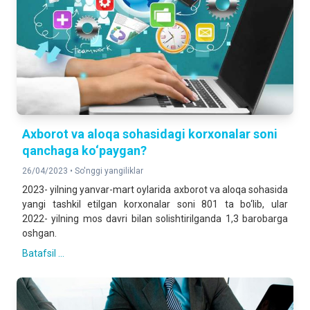
Axborot va aloqa sohasidagi korxonalar soni
qanchaga ko‘paygan?
26/04/2023 •
So'nggi yangiliklar
2023- yilning yanvar-mart oylarida axborot va aloqa sohasida
yangi tashkil etilgan korxonalar soni 801 ta bo‘lib, ular
2022- yilning mos davri bilan solishtirilganda 1,3 barobarga
oshgan.
Batafsil ...