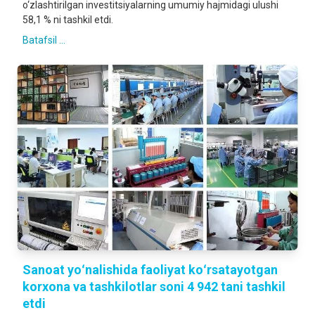
o‘zlashtirilgan investitsiyalarning umumiy hajmidagi ulushi
58,1 % ni tashkil etdi.
Batafsil ...
Sanoat yoʻnalishida faoliyat koʻrsatayotgan
korxona va tashkilotlar soni 4 942 tani tashkil
etdi