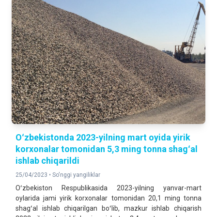
Oʻzbekistonda 2023-yilning mart oyida yirik
korxonalar tomonidan 5,3 ming tonna shagʻal
ishlab chiqarildi
25/04/2023 •
So'nggi yangiliklar
Oʻzbekiston Respublikasida 2023-yilning yanvar-mart
oylarida jami yirik korxonalar tomonidan 20,1 ming tonna
shagʻal ishlab chiqarilgan boʻlib, mazkur ishlab chiqarish