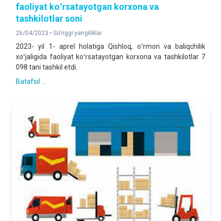
faoliyat koʻrsatayotgan korxona va
tashkilotlar soni
26/04/2023 •
So'nggi yangiliklar
2023- yil 1- aprel holatiga Qishloq, oʻrmon va baliqchilik
xoʻjaligida faoliyat koʻrsatayotgan korxona va tashkilotlar 7
098 tani tashkil etdi.
Batafsil ...