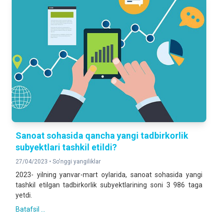
Sanoat sohasida qancha yangi tadbirkorlik
subyektlari tashkil etildi?
27/04/2023 •
So'nggi yangiliklar
2023- yilning yanvar-mart oylarida, sanoat sohasida yangi
tashkil etilgan tadbirkorlik subyektlarining soni 3 986 taga
yetdi.
Batafsil ...