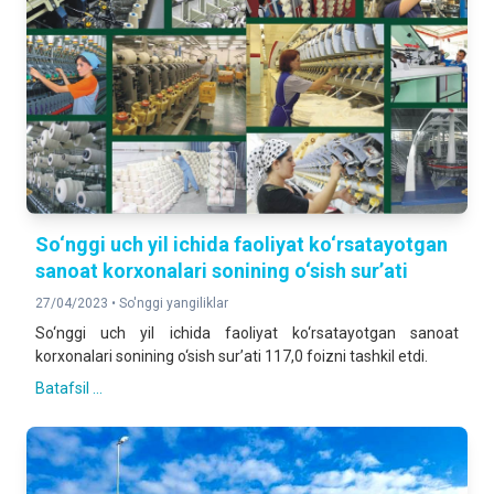
So‘nggi uch yil ichida faoliyat ko‘rsatayotgan
sanoat korxonalari sonining o‘sish sur’ati
27/04/2023 •
So'nggi yangiliklar
So‘nggi uch yil ichida faoliyat ko‘rsatayotgan sanoat
korxonalari sonining o‘sish sur’ati 117,0 foizni tashkil etdi.
Batafsil ...