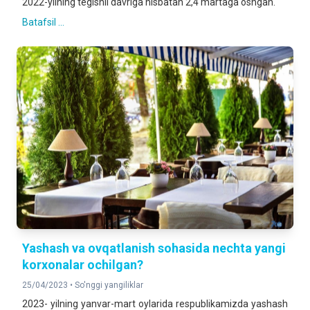
2022-yilning tegishli davriga nisbatan 2,4 martaga oshgan.
Batafsil ...
Yashash va ovqatlanish sohasida nechta yangi
korxonalar ochilgan?
25/04/2023 •
So'nggi yangiliklar
2023- yilning yanvar-mart oylarida respublikamizda yashash