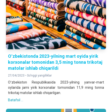
Oʻzbekistonda 2023-yilning mart oyida yirik
korxonalar tomonidan 3,5 ming tonna trikotaj
matolar ishlab chiqarildi
27/04/2023 •
So'nggi yangiliklar
Oʻzbekiston Respublikasida 2023-yilning yanvar-mart
oylarida jami yirik korxonalar tomonidan 11,9 ming tonna
trikotaj matolar ishlab chiqarilgan.
Batafsil ...