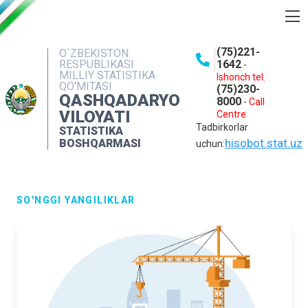
BOSHQARMA HAQIDA
(75)221-
O`ZBEKISTON
RESPUBLIKASI
1642
-
OCHIQ MA'LUMOTLAR
MILLIY STATISTIKA
Ishonch tel.
QO'MITASI
(75)230-
NASHRLAR
QASHQADARYO
8000
-
Call
VILOYATI
Centre
INTERAKTIV XIZMATLAR
Tadbirkorlar
STATISTIKA
MATBUOT XIZMATI
hisobot.stat.uz
BOSHQARMASI
uchun:
MUROJAATLAR
KONTAKTLAR
SO'NGGI YANGILIKLAR