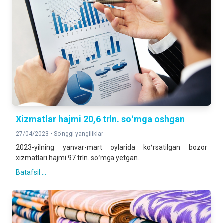
Xizmatlar hajmi 20,6 trln. soʻmga oshgan
27/04/2023 •
So'nggi yangiliklar
2023-yilning yanvar-mart oylarida koʻrsatilgan bozor
xizmatlari hajmi 97 trln. soʻmga yetgan.
Batafsil ...