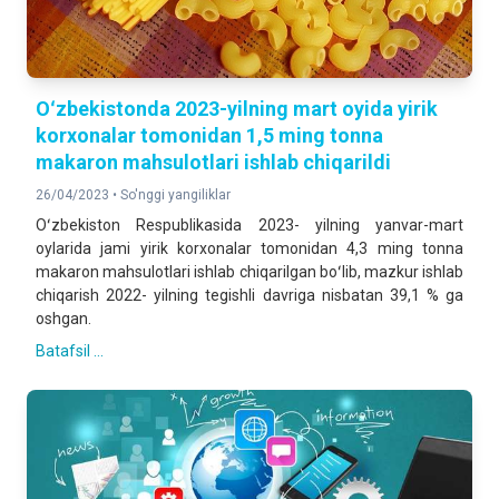
Oʻzbekistonda 2023-yilning mart oyida yirik
korxonalar tomonidan 1,5 ming tonna
makaron mahsulotlari ishlab chiqarildi
26/04/2023 •
So'nggi yangiliklar
Oʻzbekiston Respublikasida 2023- yilning yanvar-mart
oylarida jami yirik korxonalar tomonidan 4,3 ming tonna
makaron mahsulotlari ishlab chiqarilgan boʻlib, mazkur ishlab
chiqarish 2022- yilning tegishli davriga nisbatan 39,1 % ga
oshgan.
Batafsil ...