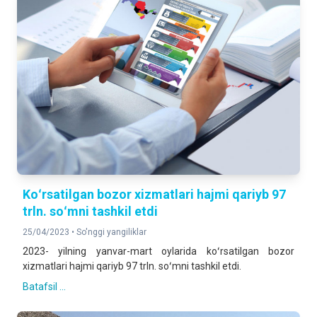
Koʻrsatilgan bozor xizmatlari hajmi qariyb 97
trln. soʻmni tashkil etdi
25/04/2023 •
So'nggi yangiliklar
2023- yilning yanvar-mart oylarida koʻrsatilgan bozor
xizmatlari hajmi qariyb 97 trln. soʻmni tashkil etdi.
Batafsil ...