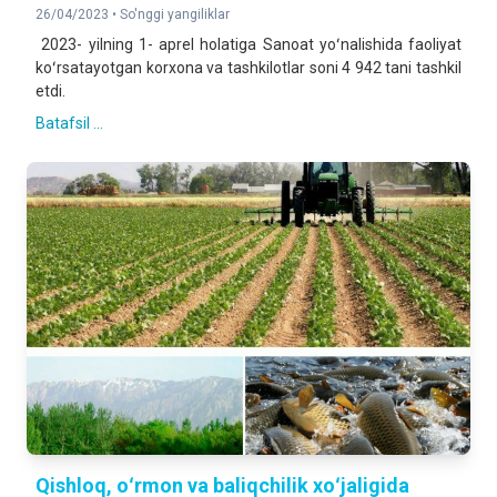
26/04/2023 •
So'nggi yangiliklar
2023- yilning 1- aprel holatiga Sanoat yoʻnalishida faoliyat
koʻrsatayotgan korxona va tashkilotlar soni 4 942 tani tashkil
etdi.
Batafsil ...
Qishloq, oʻrmon va baliqchilik xoʻjaligida