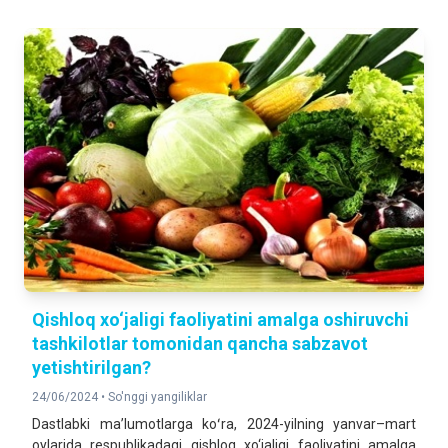
Qishloq xo‘jaligi faoliyatini amalga oshiruvchi
tashkilotlar tomonidan qancha sabzavot
yetishtirilgan?
24/06/2024 •
So'nggi yangiliklar
Dastlabki maʼlumotlarga koʻra, 2024-yilning yanvar–mart
oylarida respublikadagi qishloq xo‘jaligi faoliyatini amalga