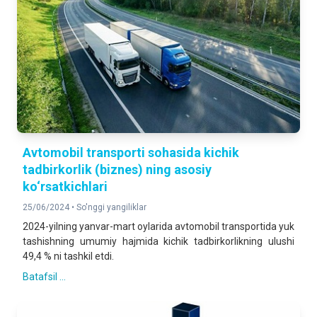
Avtomobil transporti sohasida kichik
tadbirkorlik (biznes) ning asosiy
ko‘rsatkichlari
25/06/2024 •
So'nggi yangiliklar
2024-yilning yanvar-mart oylarida avtomobil transportida yuk
tashishning umumiy hajmida kichik tadbirkorlikning ulushi
49,4 % ni tashkil etdi.
Batafsil ...