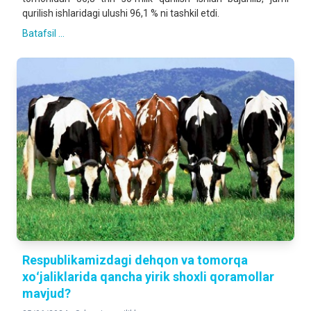
qurilish ishlaridagi ulushi 96,1 % ni tashkil etdi.
Batafsil ...
Respublikamizdagi dehqon va tomorqa
xoʻjaliklarida qancha yirik shoxli qoramollar
mavjud?