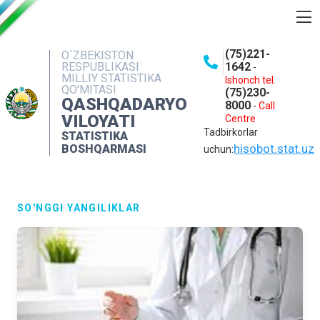
BOSHQARMA HAQIDA
(75)221-
O`ZBEKISTON
RESPUBLIKASI
1642
-
OCHIQ MA'LUMOTLAR
MILLIY STATISTIKA
Ishonch tel.
QO'MITASI
(75)230-
NASHRLAR
QASHQADARYO
8000
-
Call
VILOYATI
Centre
INTERAKTIV XIZMATLAR
Tadbirkorlar
STATISTIKA
MATBUOT XIZMATI
hisobot.stat.uz
BOSHQARMASI
uchun:
MUROJAATLAR
KONTAKTLAR
SO'NGGI YANGILIKLAR