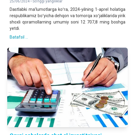
25/06/2024 •
So'nggi yangiliklar
Dastlabki maʼlumotlarga koʻra, 2024-yilning 1-aprel holatiga
respublikamiz boʻyicha dehqon va tomorqa xoʻjaliklarida yirik
shoxli qoramollarning umumiy soni 12 707,8 ming boshga
yetdi.
Batafsil ...