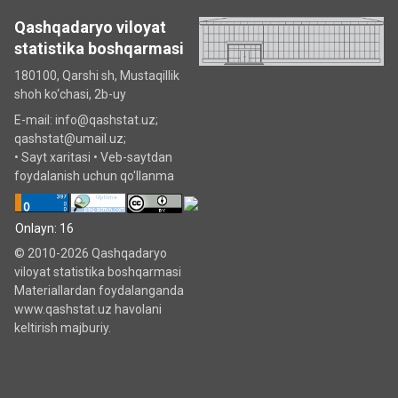
Qashqadaryo viloyat
statistika boshqarmasi
180100, Qarshi sh, Mustаqillik
shoh ko‘chаsi, 2b-uy
E-mail: info@qashstat.uz;
qashstat@umail.uz;
•
Sayt xaritasi
•
Veb-saytdan
foydalanish uchun qo'llanma
Onlayn: 16
© 2010-2026 Qashqadaryo
viloyat statistika boshqarmasi
Materiallardan foydalanganda
www.qashstat.uz havolani
keltirish majburiy.