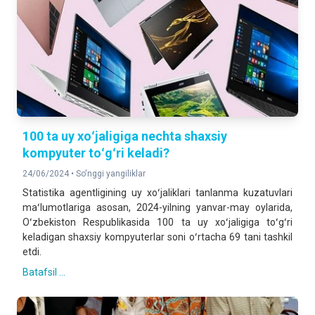
100 ta uy xoʻjaligiga nechta shaxsiy
kompyuter toʻgʻri keladi?
24/06/2024 •
So'nggi yangiliklar
Statistika agentligining uy xoʻjaliklari tanlanma kuzatuvlari
maʻlumotlariga asosan, 2024-yilning yanvar-may oylarida,
Oʻzbekiston Respublikasida 100 ta uy xoʻjaligiga toʻgʻri
keladigan shaxsiy kompyuterlar soni oʻrtacha 69 tani tashkil
etdi.
Batafsil ...