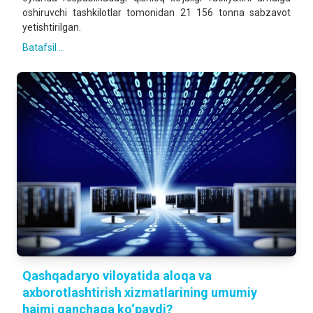
oshiruvchi tashkilotlar tomonidan 21 156 tonna sabzavot
yetishtirilgan.
Batafsil ...
Qashqadaryo viloyatida aloqa va
axborotlashtirish xizmatlarining umumiy
hajmi qanchaga ko‘paydi?