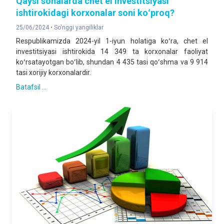
Qaysi sohalarda chet el investitsiyasi
ishtirokidagi korxonalar soni koʻproq?
25/06/2024 •
So'nggi yangiliklar
Respublikamizda 2024-yil 1-iyun holatiga koʻra, chet el
investitsiyasi ishtirokida 14 349 ta korxonalar faoliyat
koʻrsatayotgan boʻlib, shundan 4 435 tasi qoʻshma va 9 914
tasi xorijiy korxonalardir.
Batafsil ...