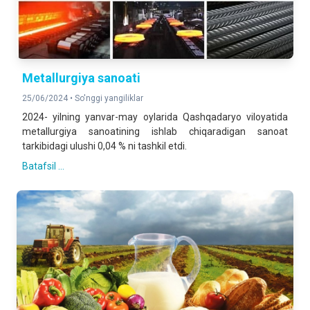
Metallurgiya sanoati
25/06/2024 •
So'nggi yangiliklar
2024- yilning yanvar-may oylarida Qashqadaryo viloyatida
metallurgiya sanoatining ishlab chiqaradigan sanoat
tarkibidagi ulushi 0,04 % ni tashkil etdi.
Batafsil ...