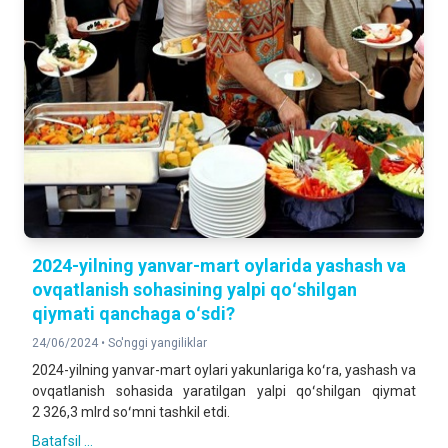
2024-yilning yanvar-mart oylarida yashash va
ovqatlanish sohasining yalpi qoʻshilgan
qiymati qanchaga oʻsdi?
24/06/2024 •
So'nggi yangiliklar
2024-yilning yanvar-mart oylari yakunlariga koʻra, yashash va
ovqatlanish sohasida yaratilgan yalpi qoʻshilgan qiymat
2 326,3 mlrd soʻmni tashkil etdi.
Batafsil ...