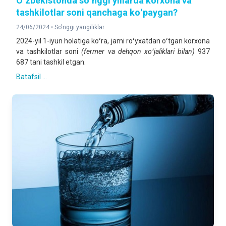
Oʻzbekistonda soʻnggi yillarda korxona va
tashkilotlar soni qanchaga koʻpaygan?
24/06/2024 •
So'nggi yangiliklar
2024-yil 1-iyun holatiga koʻra, jami roʻyxatdan oʻtgan korxona
va tashkilotlar soni
(fermer va dehqon xoʻjaliklari bilan)
937
687 tani tashkil etgan.
Batafsil ...