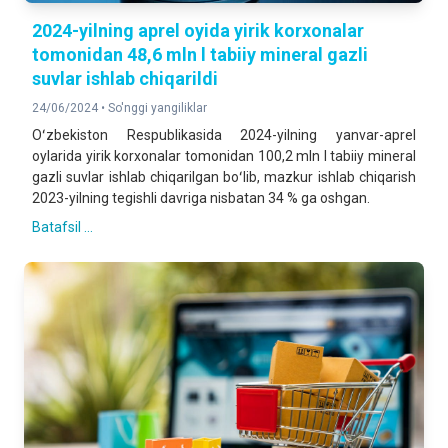
2024-yilning aprel oyida yirik korxonalar
tomonidan 48,6 mln l tabiiy mineral gazli
suvlar ishlab chiqarildi
24/06/2024 •
So'nggi yangiliklar
Oʻzbekiston Respublikasida 2024-yilning yanvar-aprel
oylarida yirik korxonalar tomonidan 100,2 mln l tabiiy mineral
gazli suvlar ishlab chiqarilgan boʻlib, mazkur ishlab chiqarish
2023-yilning tegishli davriga nisbatan 34 % ga oshgan.
Batafsil ...