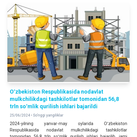
Oʻzbekiston Respublikasida nodavlat
mulkchilikdagi tashkilotlar tomonidan 56,8
trln soʻmlik qurilish ishlari bajarildi
25/06/2024 •
So'nggi yangiliklar
2024-yilning yanvar-may oylarida Oʻzbekiston
Respublikasida nodavlat mulkchilikdagi tashkilotlar
tomonidan 56,8 trln soʻmlik qurilish ishlari bajarilib, jami