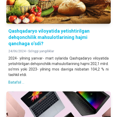
Qashqadaryo viloyatida yetishtirilgan
dehqonchilik mahsulotlarining hajmi
qanchaga o‘sdi?
24/06/2024 •
So'nggi yangiliklar
2024- yilning yanvar- mart oylarida Qashqadaryo viloyatida
yetishtirilgan dehqonchilik mahsulotlarining hajmi 202,1 mlrd.
so‘mni yoki 2023- yilning mos davriga nisbatan 104,2 % ni
tashkil etdi.
Batafsil ...