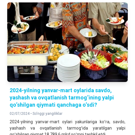
2024-yilning yanvar-mart oylarida savdo,
yashash va ovqatlanish tarmog‘ining yalpi
qo‘shilgan qiymati qanchaga o‘sdi?
02/07/2024 •
So'nggi yangiliklar
2024-yilning yanvar-mart oylari yakunlariga koʻra, savdo,
yashash va ovqatlanish tarmogʻida yaratilgan yalpi
qoʻshilgan qiymat 18 789,6 mlrd soʻmni tashkil etdi.