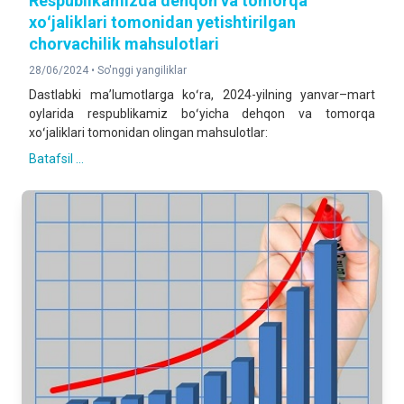
Respublikamizda dehqon va tomorqa
xoʻjaliklari tomonidan yetishtirilgan
chorvachilik mahsulotlari
28/06/2024 •
So'nggi yangiliklar
Dastlabki maʼlumotlarga koʻra, 2024-yilning yanvar–mart
oylarida respublikamiz boʻyicha dehqon va tomorqa
xoʻjaliklari tomonidan olingan mahsulotlar:
Batafsil ...