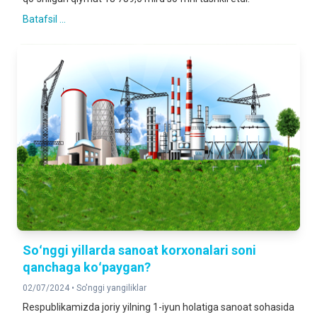
Batafsil ...
Soʻnggi yillarda sanoat korxonalari soni
qanchaga koʻpaygan?
02/07/2024 •
So'nggi yangiliklar
Respublikamizda joriy yilning 1-iyun holatiga sanoat sohasida