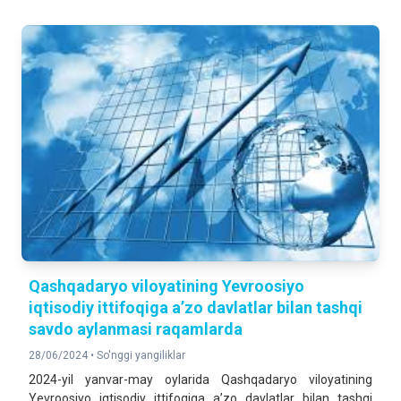
Qashqadaryo viloyatining Yevroosiyo
iqtisodiy ittifoqiga a’zo davlatlar bilan tashqi
savdo aylanmasi raqamlarda
28/06/2024 •
So'nggi yangiliklar
2024-yil yanvar-may oylarida Qashqadaryo viloyatining
Yevroosiyo iqtisodiy ittifoqiga a’zo davlatlar bilan tashqi