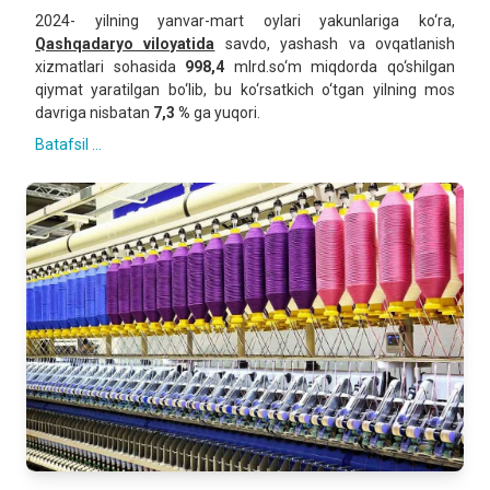
2024- yilning yanvar-mart oylari yakunlariga ko‘ra,
Qashqadaryo viloyatida
savdo, yashash va ovqatlanish
xizmatlari sohasida
998,4
mlrd.so‘m miqdorda qo‘shilgan
qiymat yaratilgan bo‘lib, bu ko‘rsatkich o‘tgan yilning mos
davriga nisbatan
7,3 %
ga yuqori.
Batafsil ...