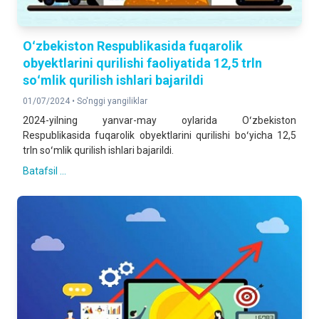
Oʻzbekiston Respublikasida fuqarolik
obyektlarini qurilishi faoliyatida 12,5 trln
soʻmlik qurilish ishlari bajarildi
01/07/2024 •
So'nggi yangiliklar
2024-yilning yanvar-may oylarida Oʻzbekiston
Respublikasida fuqarolik obyektlarini qurilishi boʻyicha 12,5
trln soʻmlik qurilish ishlari bajarildi.
Batafsil ...