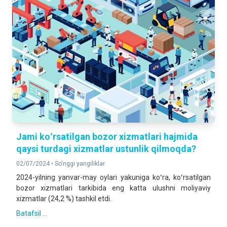
Jami koʻrsatilgan bozor xizmatlari hajmida
qaysi turdagi xizmatlar ustunlik qilmoqda?
02/07/2024 •
So'nggi yangiliklar
2024-yilning yanvar-may oylari yakuniga koʻra, koʻrsatilgan
bozor xizmatlari tarkibida eng katta ulushni moliyaviy
xizmatlar (24,2 %) tashkil etdi.
Batafsil ...