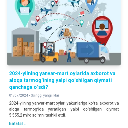
2024-yilning yanvar-mart oylarida axborot va
aloqa tarmogʻining yalpi qoʻshilgan qiymati
qanchaga oʻsdi?
01/07/2024 •
So'nggi yangiliklar
2024-yilning yanvar-mart oylari yakunlariga koʻra, axborot va
aloqa tarmogʻida yaratilgan yalpi qoʻshilgan qiymat
5 555,2 mlrd soʻmni tashkil etdi.
Batafsil ...