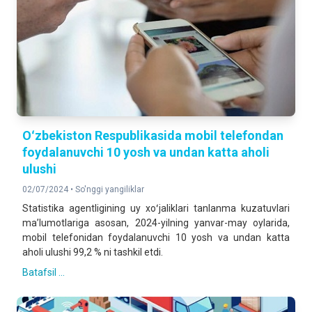
Oʻzbekiston Respublikasida mobil telefondan
foydalanuvchi 10 yosh va undan katta aholi
ulushi
02/07/2024 •
So'nggi yangiliklar
Statistika agentligining uy xoʻjaliklari tanlanma kuzatuvlari
maʼlumotlariga asosan, 2024-yilning yanvar-may oylarida,
mobil telefonidan foydalanuvchi 10 yosh va undan katta
aholi ulushi 99,2 % ni tashkil etdi.
Batafsil ...