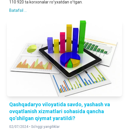
110 920 ta korxonalar roʻyxatdan oʻtgan.
Batafsil ...
Qashqadaryo viloyatida savdo, yashash va
ovqatlanish xizmatlari sohasida qancha
qo‘shilgan qiymat yaratildi?
02/07/2024 •
So'nggi yangiliklar