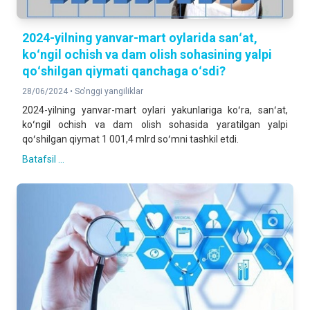
2024-yilning yanvar-mart oylarida sanʻat,
koʻngil ochish va dam olish sohasining yalpi
qoʻshilgan qiymati qanchaga oʻsdi?
28/06/2024 •
So'nggi yangiliklar
2024-yilning yanvar-mart oylari yakunlariga koʻra, sanʻat,
koʻngil ochish va dam olish sohasida yaratilgan yalpi
qoʻshilgan qiymat 1 001,4 mlrd soʻmni tashkil etdi.
Batafsil ...