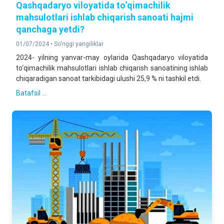
Qashqadaryo viloyatida to‘qimachilik
mahsulotlari ishlab chiqarish sanoati hajmi
qanchaga yetdi?
01/07/2024 •
So'nggi yangiliklar
2024- yilning yanvar-may oylarida Qashqadaryo viloyatida
to‘qimachilik mahsulotlari ishlab chiqarish sanoatining ishlab
chiqaradigan sanoat tarkibidagi ulushi 25,9 % ni tashkil etdi.
Batafsil ...