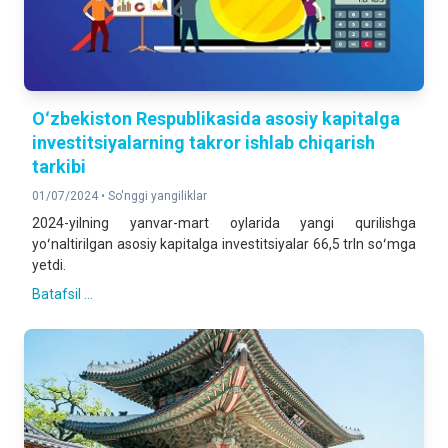
Oʻzbekiston Respublikasida asosiy kapitalga
investitsiyalarning takror ishlab chiqarish
tarkibi
01/07/2024 •
So'nggi yangiliklar
2024-yilning yanvar-mart oylarida yangi qurilishga
yoʻnaltirilgan asosiy kapitalga investitsiyalar 66,5 trln soʻmga
yetdi.
Batafsil ...