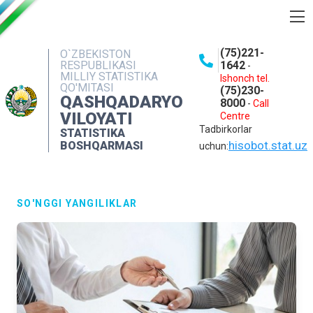
BOSHQARMA HAQIDA
(75)221-
O`ZBEKISTON
RESPUBLIKASI
1642
-
OCHIQ MA'LUMOTLAR
MILLIY STATISTIKA
Ishonch tel.
QO'MITASI
(75)230-
NASHRLAR
QASHQADARYO
8000
-
Call
VILOYATI
Centre
INTERAKTIV XIZMATLAR
Tadbirkorlar
STATISTIKA
MATBUOT XIZMATI
hisobot.stat.uz
BOSHQARMASI
uchun:
MUROJAATLAR
KONTAKTLAR
SO'NGGI YANGILIKLAR