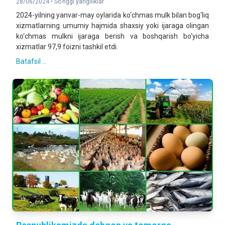
28/06/2024 •
So'nggi yangiliklar
2024-yilning yanvar-may oylarida ko‘chmas mulk bilan bog‘liq
xizmatlarning umumiy hajmida shaxsiy yoki ijaraga olingan
ko‘chmas mulkni ijaraga berish va boshqarish bo‘yicha
xizmatlar 97,9 foizni tashkil etdi.
Batafsil ...