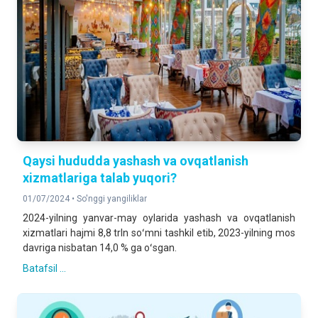
Qaysi hududda yashash va ovqatlanish
xizmatlariga talab yuqori?
01/07/2024 •
So'nggi yangiliklar
2024-yilning yanvar-may oylarida yashash va ovqatlanish
xizmatlari hajmi 8,8 trln soʻmni tashkil etib, 2023-yilning mos
davriga nisbatan 14,0 % ga oʻsgan.
Batafsil ...