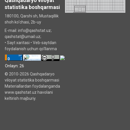
Qashqadaryo viloyat
statistika boshqarmasi
180100, Qarshi sh, Mustаqillik
shoh ko‘chаsi, 2b-uy
E-mail: info@qashstat.uz;
qashstat@umail.uz;
•
Sayt xaritasi
•
Veb-saytdan
foydalanish uchun qo'llanma
Onlayn: 26
© 2010-2026 Qashqadaryo
viloyat statistika boshqarmasi
Materiallardan foydalanganda
www.qashstat.uz havolani
keltirish majburiy.