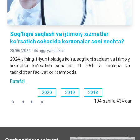
Sogʻliqni saqlash va ijtimoiy xizmatlar
koʻrsatish sohasida korxonalar soni nechta?
28/06/2024 •
So'nggi yangiliklar
2024-yilning 1-iyun holatiga koʻra, sogʻliqni saqlash va ijtimoiy
xizmatlar koʻrsatish sohasida 10 961 ta korxona va
tashkilotlar faoliyat koʻrsatmoqda.
Batafsil ...
2020
2019
2018
104-sahifa 434 dan