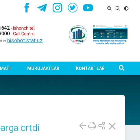
1642
-
Ishonch tel.
8000
-
Call Centre
hisobot.stat.uz
hun:
MATI
MUROJAATLAR
KONTAKTLAR
arga ortdi