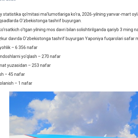
liy statistika qo‘mitasi ma’lumotlariga ko‘ra, 2026-yilning yanvar-mart oy
sadlarda O‘zbekistonga tashrif buyurgan.
ko‘rsatkich o‘tgan yilning mos davri bilan solishtirilganda qariyb 3 ming
kur davrda O‘zbekistonga tashrif buyurgan Yaponiya fuqarolari safar m
yohlik – 6 356 nafar
indoshlarni yo‘qlash – 270 nafar
mat yuzasidan – 253 nafar
ish – 45 nafar
olanish – 1 nafar