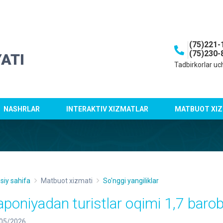
(75)221-
(75)230-
ATI
Tadbirkorlar uc
NASHRLAR
INTERAKTIV XIZMATLAR
MATBUOT XIZ
siy sahifa
Matbuot xizmati
So'nggi yangiliklar
aponiyadan turistlar oqimi 1,7 barob
05/2026