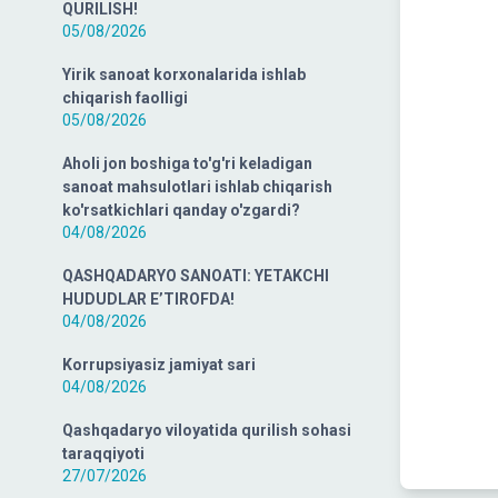
QURILISH!
05/08/2026
Yirik sanoat korxonalarida ishlab
chiqarish faolligi
05/08/2026
Aholi jon boshiga to'g'ri keladigan
sanoat mahsulotlari ishlab chiqarish
ko'rsatkichlari qanday o'zgardi?
04/08/2026
QASHQADARYO SANOATI: YETAKCHI
HUDUDLAR E’TIROFDA!
04/08/2026
Korrupsiyasiz jamiyat sari
04/08/2026
Qashqadaryo viloyatida qurilish sohasi
taraqqiyoti
27/07/2026