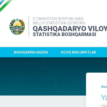
O`ZBEKISTON RESPUBLIKASI
MILLIY STATISTIKA QO'MITASI
QASHQADARYO VILOY
STATISTIKA BOSHQARMASI
BOSHQARMA HAQIDA
OCHIQ MA'LUMOTLAR
Aso
Y
12/