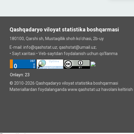
Qashqadaryo viloyat statistika boshqarmasi
180100, Qarshi sh, Mustаqillik shoh ko‘chаsi, 2b-uy
E-mail: info@qashstat.uz; qashstat@umail.uz;
•
Sayt xaritasi
•
Veb-saytdan foydalanish uchun qo'llanma
Onlayn: 23
© 2010-2026 Qashqadaryo viloyat statistika boshqarmasi
Materiallardan foydalanganda www.qashstat.uz havolani keltirish 