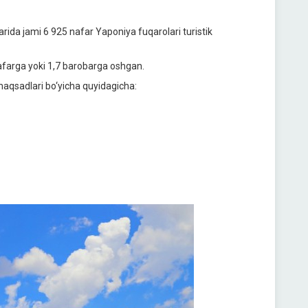
larida jami 6 925 nafar Yaponiya fuqarolari turistik
 nafarga yoki 1,7 barobarga oshgan.
aqsadlari bo‘yicha quyidagicha: