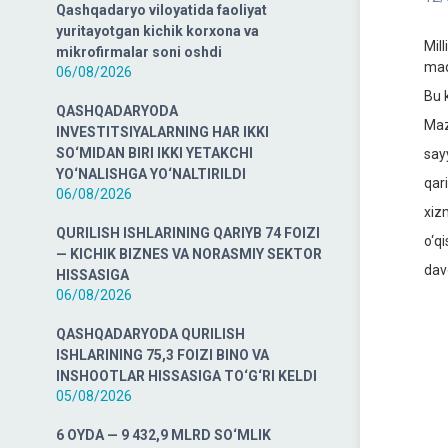
Qashqadaryo viloyatida faoliyat
yuritayotgan kichik korxona va
Mil
mikrofirmalar soni oshdi
maq
06/08/2026
Bu 
QASHQADARYODA
Maz
INVESTITSIYALARNING HAR IKKI
SO‘MIDAN BIRI IKKI YETAKCHI
say
YO‘NALISHGA YO‘NALTIRILDI
qar
06/08/2026
xiz
QURILISH ISHLARINING QARIYB 74 FOIZI
o‘q
— KICHIK BIZNES VA NORASMIY SEKTOR
dav
HISSASIGA
06/08/2026
QASHQADARYODA QURILISH
ISHLARINING 75,3 FOIZI BINO VA
INSHOOTLAR HISSASIGA TO‘G‘RI KELDI
05/08/2026
6 OYDA — 9 432,9 MLRD SO‘MLIK