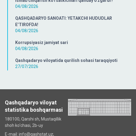
ishlab chiqarish ko'rsatkichlari qanday o'zgardi?
04/08/2026
QASHQADARYO SANOATI: YETAKCHI HUDUDLAR
E’TIROFDA!
04/08/2026
Korrupsiyasiz jamiyat sari
04/08/2026
Qashqadaryo viloyatida qurilish sohasi taraqqiyoti
27/07/2026
Qashqadaryo viloyat
statistika boshqarmasi
180100, Qarshi sh, Mustаqillik
shoh ko‘chаsi, 2b-uy
E-mail: info@qashstat.uz;