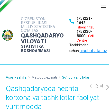
BOSHQARMA HAQIDA
(75)221-
O`ZBEKISTON
RESPUBLIKASI
1642
-
OCHIQ MA'LUMOTLAR
MILLIY STATISTIKA
Ishonch tel.
QO'MITASI
(75)230-
NASHRLAR
QASHQADARYO
8000
-
Call
VILOYATI
Centre
INTERAKTIV XIZMATLAR
Tadbirkorlar
STATISTIKA
MATBUOT XIZMATI
hisobot.stat.uz
BOSHQARMASI
uchun:
MUROJAATLAR
KONTAKTLAR
Asosiy sahifa
Matbuot xizmati
So'nggi yangiliklar
Qashqadaryoda nechta
korxona va tashkilotlar faoliyat
yuritmoqda