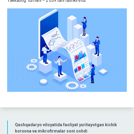
Yakkabog' tumani – 2 039 tani tashkil etdi.
Qashqadaryo viloyatida faoliyat yuritayotgan kichik
korxona va mikrofirmalar soni oshdi