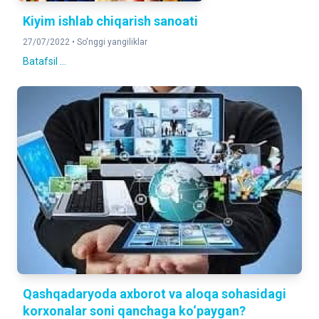
Kiyim ishlab chiqarish sanoati
27/07/2022 •
So'nggi yangiliklar
Batafsil ...
Qashqadaryoda axborot va aloqa sohasidagi
korxonalar soni qanchaga ko‘paygan?