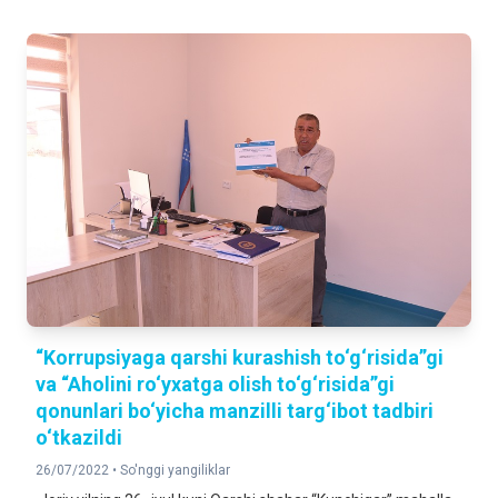
“Korrupsiyaga qarshi kurashish to‘g‘risida”gi
va “Aholini ro‘yxatga olish to‘g‘risida”gi
qonunlari bo‘yicha manzilli targ‘ibot tadbiri
o‘tkazildi
26/07/2022 •
So'nggi yangiliklar