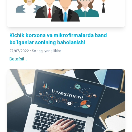
Kichik korxona va mikrofirmalarda band
bo‘lganlar sonining baholanishi
27/07/2022 •
So'nggi yangiliklar
Batafsil ...