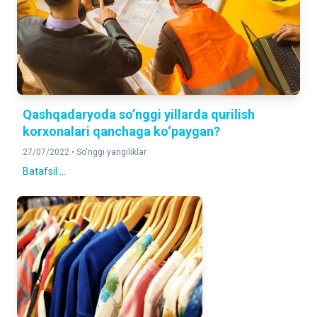
Qashqadaryoda so’nggi yillarda qurilish
korxonalari qanchaga ko‘paygan?
27/07/2022 •
So'nggi yangiliklar
Batafsil ...