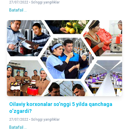
27/07/2022 •
So'nggi yangiliklar
Batafsil ...
Oilaviy korxonalar so’nggi 5 yilda qanchaga
o‘zgardi?
27/07/2022 •
So'nggi yangiliklar
Batafsil ...