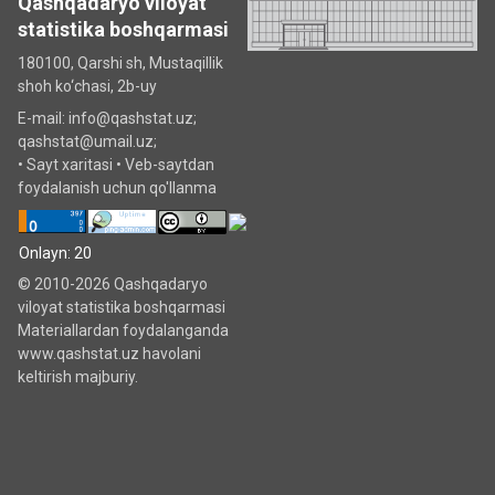
Qashqadaryo viloyat
statistika boshqarmasi
180100, Qarshi sh, Mustаqillik
shoh ko‘chаsi, 2b-uy
E-mail: info@qashstat.uz;
qashstat@umail.uz;
•
Sayt xaritasi
•
Veb-saytdan
foydalanish uchun qo'llanma
Onlayn: 20
© 2010-2026 Qashqadaryo
viloyat statistika boshqarmasi
Materiallardan foydalanganda
www.qashstat.uz havolani
keltirish majburiy.