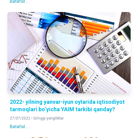
Batafsil ...
2022- yilning yanvar-iyun oylarida iqtisodiyot
tarmoqlari bo‘yicha YAIM tarkibi qanday?
27/07/2022 •
So'nggi yangiliklar
Batafsil ...