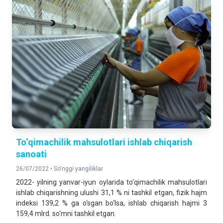
To‘qimachilik mahsulotlari ishlab chiqarish
sanoati
26/07/2022 •
So'nggi yangiliklar
2022- yilning yanvar-iyun oylarida to‘qimachilik mahsulotlari
ishlab chiqarishning ulushi 31,1 % ni tashkil etgan, fizik hajm
indeksi 139,2 % ga o‘sgan bo‘lsa, ishlab chiqarish hajmi 3
159,4 mlrd. so‘mni tashkil etgan.