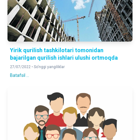
Yirik qurilish tashkilotari tomonidan
bajarilgan qurilish ishlari ulushi ortmoqda
27/07/2022 •
So'nggi yangiliklar
Batafsil ...