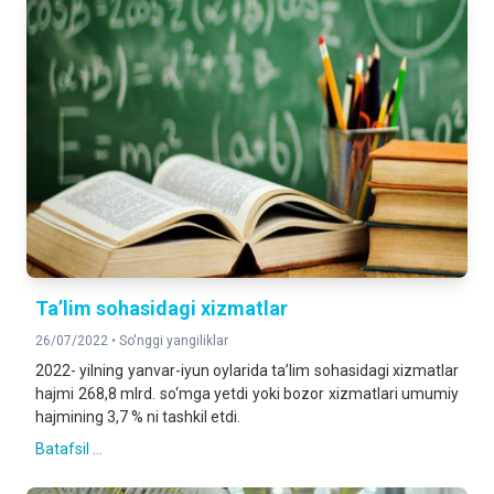
Ta’lim sohasidagi xizmatlar
26/07/2022 •
So'nggi yangiliklar
2022- yilning yanvar-iyun oylarida ta’lim sohasidagi xizmatlar
hajmi 268,8 mlrd. so‘mga yetdi yoki bozor xizmatlari umumiy
hajmining 3,7 % ni tashkil etdi.
Batafsil ...