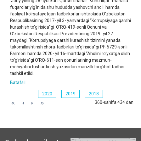
Joriy yilning 26- iyul kuni Qarshi shahar “Kunchiqar” mahalla
fuqarolar yig‘inida shu hududda yashovchi aholi hamda
faoliyat ko‘rsatayotgan tadbirkorlar ishtirokida O‘zbekiston
Respublikasining 2017- yil 3- yanvardagi “Korrupsiyaga qarshi
kurashish to‘g‘risida”gi O‘RQ-419-sonli Qonuni va
O‘zbekiston Respublikasi Prezidentining 2019- yil 27-
maydagi “Korrupsiyaga qarshi kurashish tizimini yanada
takomillashtirish chora-tadbirlari to‘g‘risida”gi PF-5729-sonli
Farmoni hamda 2020- yil 16-martdagi “Aholini ro‘yxatga olish
to‘g‘risida”gi O‘RQ-611-son qonunlarining mazmun-
mohiyatini tushuntirish yuzasidan manzilli targ‘ibot tadbiri
tashkil etildi.
Batafsil ...
2020
2019
2018
360-sahifa 434 dan