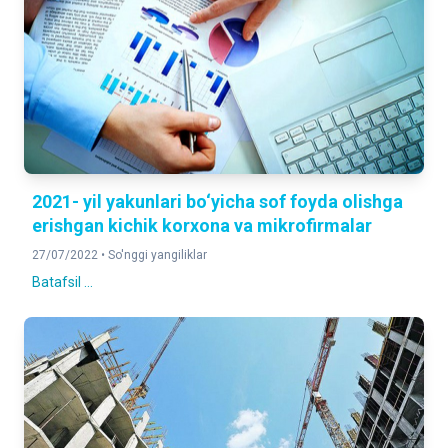
2021- yil yakunlari bo‘yicha sof foyda olishga
erishgan kichik korxona va mikrofirmalar
27/07/2022 •
So'nggi yangiliklar
Batafsil ...