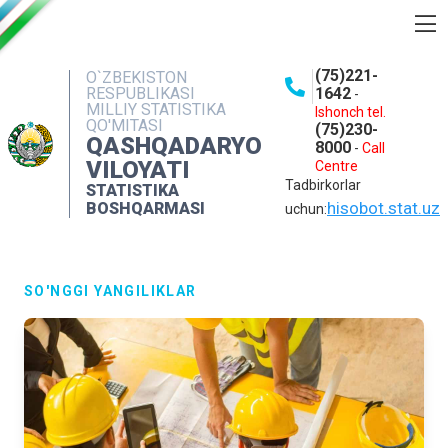
BOSHQARMA HAQIDA
(75)221-
O`ZBEKISTON
RESPUBLIKASI
1642
-
OCHIQ MA'LUMOTLAR
MILLIY STATISTIKA
Ishonch tel.
QO'MITASI
(75)230-
NASHRLAR
QASHQADARYO
8000
-
Call
VILOYATI
Centre
INTERAKTIV XIZMATLAR
Tadbirkorlar
STATISTIKA
MATBUOT XIZMATI
hisobot.stat.uz
BOSHQARMASI
uchun:
MUROJAATLAR
KONTAKTLAR
SO'NGGI YANGILIKLAR