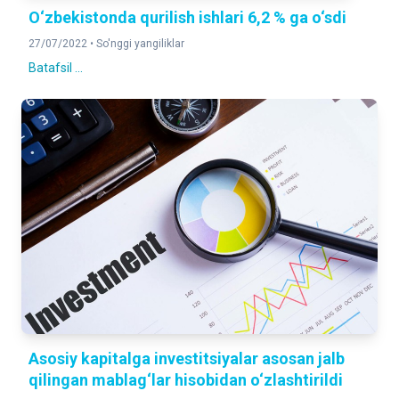
O‘zbekistonda qurilish ishlari 6,2 % ga o‘sdi
27/07/2022 •
So'nggi yangiliklar
Batafsil ...
Asosiy kapitalga investitsiyalar asosan jalb
qilingan mablag‘lar hisobidan o‘zlashtirildi