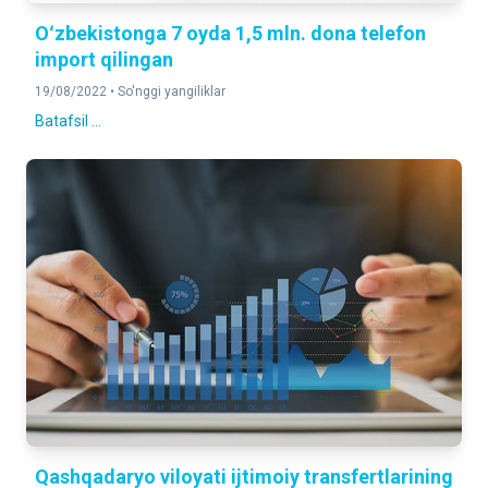
Oʻzbekistonga 7 oyda 1,5 mln. dona telefon
import qilingan
19/08/2022 •
So'nggi yangiliklar
Batafsil ...
Qashqadaryo viloyati ijtimoiy transfertlarining