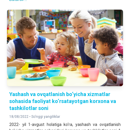
Yashash va ovqatlanish bo‘yicha xizmatlar
sohasida faoliyat ko‘rsatayotgan korxona va
tashkilotlar soni
18/08/2022 •
So'nggi yangiliklar
2022- yil 1-avgust holatiga ko‘ra, yashash va ovqatlanish