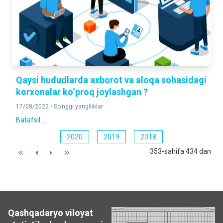
Qaysi hududlarda axborot va aloqa sohasidagi
korxonalar ko‘proq joylashgan ?
17/08/2022 •
So'nggi yangiliklar
Batafsil ...
2020
2019
2018
353-sahifa 434 dan
Qashqadaryo viloyat