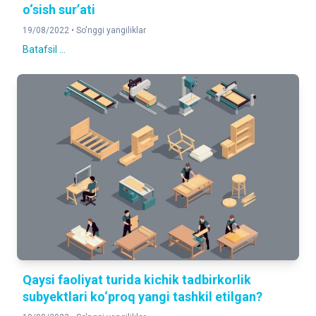
o‘sish sur’ati
19/08/2022 •
So'nggi yangiliklar
Batafsil ...
Qaysi faoliyat turida kichik tadbirkorlik
subyektlari ko‘proq yangi tashkil etilgan?