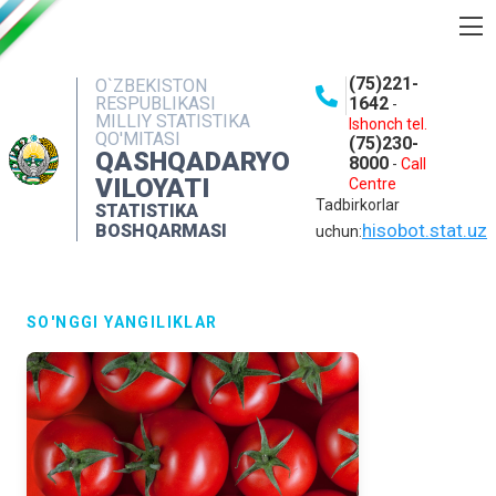
BOSHQARMA HAQIDA
(75)221-
O`ZBEKISTON
RESPUBLIKASI
1642
-
OCHIQ MA'LUMOTLAR
MILLIY STATISTIKA
Ishonch tel.
QO'MITASI
(75)230-
NASHRLAR
QASHQADARYO
8000
-
Call
VILOYATI
Centre
INTERAKTIV XIZMATLAR
Tadbirkorlar
STATISTIKA
MATBUOT XIZMATI
hisobot.stat.uz
BOSHQARMASI
uchun:
MUROJAATLAR
KONTAKTLAR
SO'NGGI YANGILIKLAR