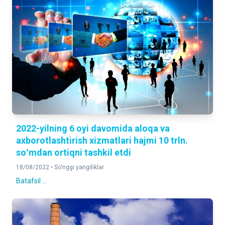
2022-yilning 6 oyi davomida aloqa va
axborotlashtirish xizmatlari hajmi 10 trln.
soʻmdan ortiqni tashkil etdi
18/08/2022 •
So'nggi yangiliklar
Batafsil ...