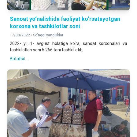
Sanoat yo‘nalishida faoliyat ko‘rsatayotgan
korxona va tashkilotlar soni
17/08/2022 •
So'nggi yangiliklar
2022- yil 1- avgust holatiga ko‘ra, sanoat korxonalari va
tashkilotlari soni 5 266 tani tashkil etib,
Batafsil ...