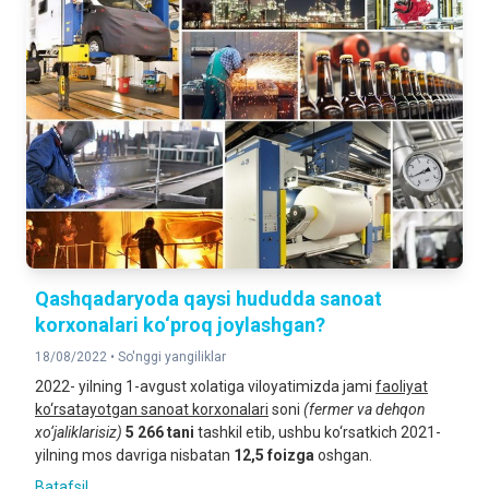
Qashqadaryoda qaysi hududda sanoat
korxonalari ko‘proq joylashgan?
18/08/2022 •
So'nggi yangiliklar
2022- yilning 1-avgust xolatiga viloyatimizda jami
faoliyat
ko‘rsatayotgan sanoat korxonalari
soni
(fermer va dehqon
xo‘jaliklarisiz)
5
266
tani
tashkil etib, ushbu ko‘rsatkich 2021-
yilning mos davriga nisbatan
12,5 foizga
oshgan.
Batafsil ...