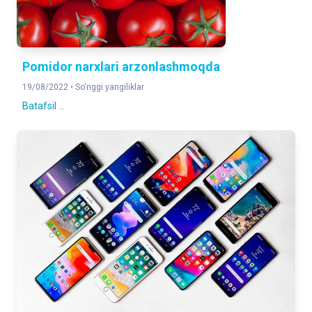
Pomidor narxlari arzonlashmoqda
19/08/2022 •
So'nggi yangiliklar
Batafsil ...