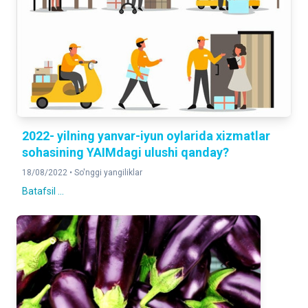
2022- yilning yanvar-iyun oylarida xizmatlar
sohasining YAIMdagi ulushi qanday?
18/08/2022 •
So'nggi yangiliklar
Batafsil ...