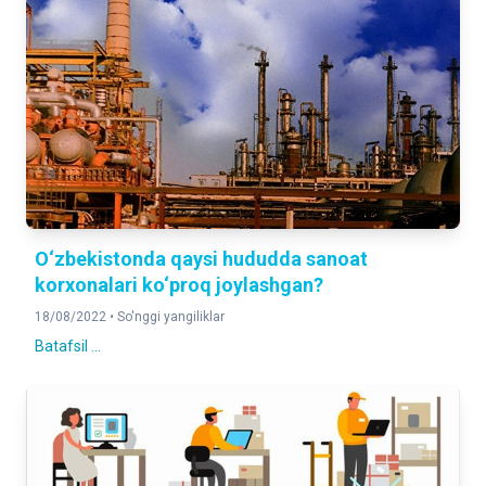
O‘zbekistonda qaysi hududda sanoat
korxonalari ko‘proq joylashgan?
18/08/2022 •
So'nggi yangiliklar
Batafsil ...