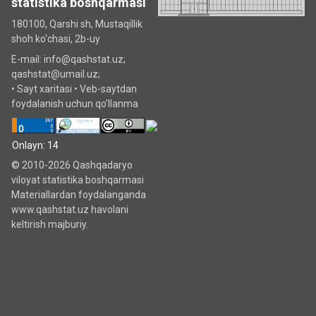
statistika boshqarmasi
180100, Qarshi sh, Mustаqillik
shoh ko‘chаsi, 2b-uy
E-mail: info@qashstat.uz;
qashstat@umail.uz;
•
Sayt xaritasi
•
Veb-saytdan
foydalanish uchun qo'llanma
Onlayn: 14
© 2010-2026 Qashqadaryo
viloyat statistika boshqarmasi
Materiallardan foydalanganda
www.qashstat.uz havolani
keltirish majburiy.