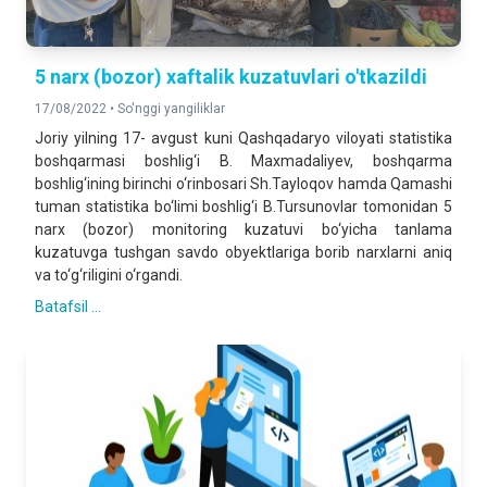
5 narx (bozor) xaftalik kuzatuvlari o'tkazildi
17/08/2022 •
So'nggi yangiliklar
Joriy yilning 17- avgust kuni Qashqadaryo viloyati statistika
boshqarmasi boshlig‘i B. Maxmadaliyev, boshqarma
boshlig‘ining birinchi o‘rinbosari Sh.Tayloqov hamda Qamashi
tuman statistika bo‘limi boshlig‘i B.Tursunovlar tomonidan 5
narx (bozor) monitoring kuzatuvi bo‘yicha tanlama
kuzatuvga tushgan savdo obyektlariga borib narxlarni aniq
va to‘g‘riligini o‘rgandi.
Batafsil ...