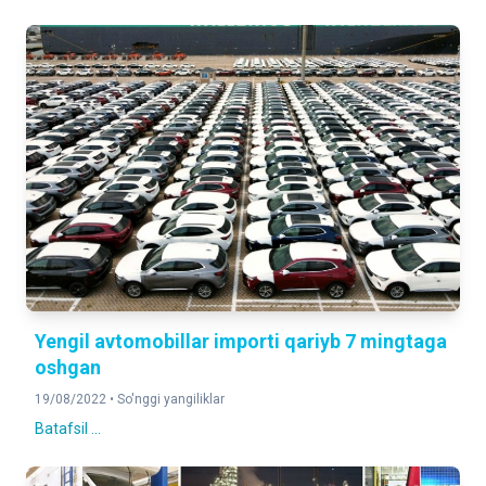
Yengil avtomobillar importi qariyb 7 mingtaga
oshgan
19/08/2022 •
So'nggi yangiliklar
Batafsil ...