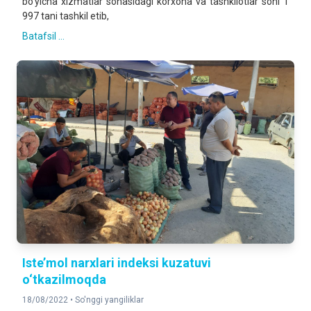
bo‘yicha xizmatlar sohasidagi korxona va tashkilotlar soni 1
997 tani tashkil etib,
Batafsil ...
Iste’mol narxlari indeksi kuzatuvi
o‘tkazilmoqda
18/08/2022 •
So'nggi yangiliklar