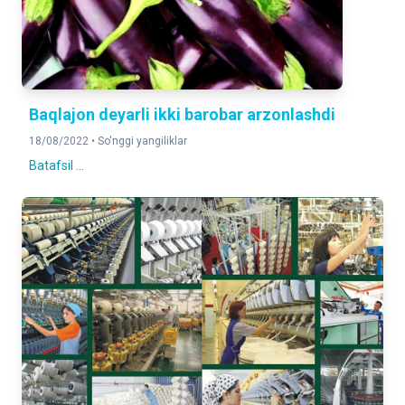
Baqlajon deyarli ikki barobar arzonlashdi
18/08/2022 •
So'nggi yangiliklar
Batafsil ...