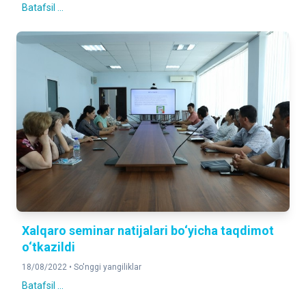
Batafsil ...
Xalqaro seminar natijalari bo‘yicha taqdimot
o‘tkazildi
18/08/2022 •
So'nggi yangiliklar
Batafsil ...