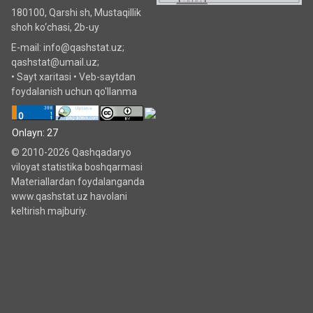
180100, Qarshi sh, Mustаqillik
shoh ko‘chаsi, 2b-uy
E-mail: info@qashstat.uz;
qashstat@umail.uz;
•
Sayt xaritasi
•
Veb-saytdan
foydalanish uchun qo'llanma
Onlayn: 27
© 2010-2026 Qashqadaryo
viloyat statistika boshqarmasi
Materiallardan foydalanganda
www.qashstat.uz havolani
keltirish majburiy.