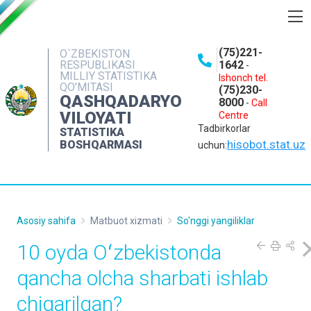
BOSHQARMA HAQIDA
(75)221-
O`ZBEKISTON
RESPUBLIKASI
1642
-
OCHIQ MA'LUMOTLAR
MILLIY STATISTIKA
Ishonch tel.
QO'MITASI
(75)230-
NASHRLAR
QASHQADARYO
8000
-
Call
VILOYATI
Centre
INTERAKTIV XIZMATLAR
Tadbirkorlar
STATISTIKA
MATBUOT XIZMATI
hisobot.stat.uz
BOSHQARMASI
uchun:
MUROJAATLAR
KONTAKTLAR
Asosiy sahifa
Matbuot xizmati
So'nggi yangiliklar
10 oyda Oʻzbekistonda
qancha olcha sharbati ishlab
chiqarilgan?