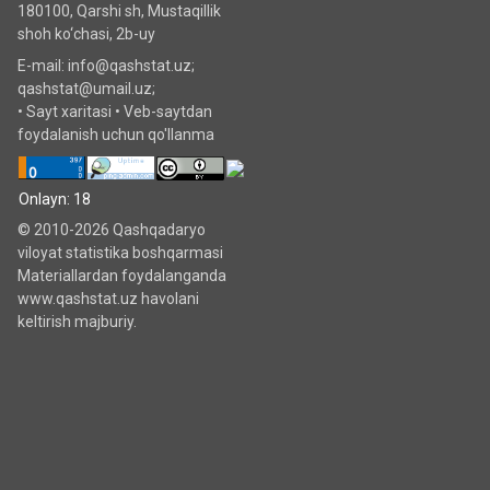
180100, Qarshi sh, Mustаqillik
shoh ko‘chаsi, 2b-uy
E-mail: info@qashstat.uz;
qashstat@umail.uz;
•
Sayt xaritasi
•
Veb-saytdan
foydalanish uchun qo'llanma
Onlayn: 18
© 2010-2026 Qashqadaryo
viloyat statistika boshqarmasi
Materiallardan foydalanganda
www.qashstat.uz havolani
keltirish majburiy.