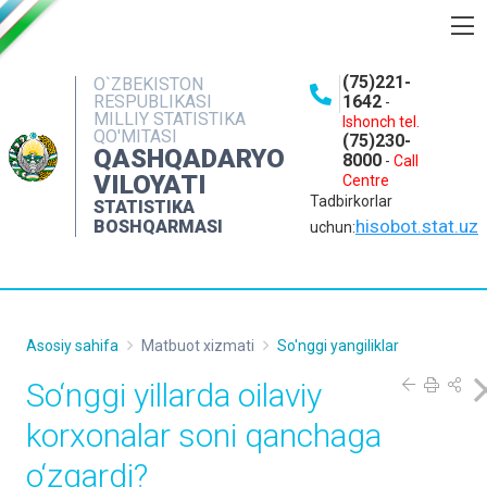
BOSHQARMA HAQIDA
(75)221-
O`ZBEKISTON
RESPUBLIKASI
1642
-
OCHIQ MA'LUMOTLAR
MILLIY STATISTIKA
Ishonch tel.
QO'MITASI
(75)230-
NASHRLAR
QASHQADARYO
8000
-
Call
VILOYATI
Centre
INTERAKTIV XIZMATLAR
Tadbirkorlar
STATISTIKA
MATBUOT XIZMATI
hisobot.stat.uz
BOSHQARMASI
uchun:
MUROJAATLAR
KONTAKTLAR
Asosiy sahifa
Matbuot xizmati
So'nggi yangiliklar
So‘nggi yillarda oilaviy
korxonalar soni qanchaga
o‘zgardi?