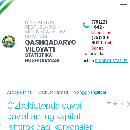
BOSHQARMA HAQIDA
(75)221-
O`ZBEKISTON
RESPUBLIKASI
1642
-
OCHIQ MA'LUMOTLAR
MILLIY STATISTIKA
Ishonch tel.
QO'MITASI
(75)230-
NASHRLAR
QASHQADARYO
8000
-
Call
VILOYATI
Centre
INTERAKTIV XIZMATLAR
Tadbirkorlar
STATISTIKA
MATBUOT XIZMATI
hisobot.stat.uz
BOSHQARMASI
uchun:
MUROJAATLAR
KONTAKTLAR
Asosiy sahifa
Matbuot xizmati
So'nggi yangiliklar
O‘zbekistonda qaysi
davlatlarning kapitali
ishtirokidagi korxonalar