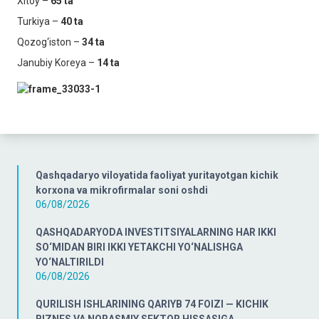
Xitoy –
65 ta
Turkiya –
40 ta
Qozog‘iston –
34 ta
Janubiy Koreya –
14 ta
Qashqadaryo viloyatida faoliyat yuritayotgan kichik
korxona va mikrofirmalar soni oshdi
06/08/2026
QASHQADARYODA INVESTITSIYALARNING HAR IKKI
SO‘MIDAN BIRI IKKI YETAKCHI YO‘NALISHGA
YO‘NALTIRILDI
06/08/2026
QURILISH ISHLARINING QARIYB 74 FOIZI — KICHIK