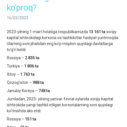
ko‘proq?
16/03/2023
2023-yilning 1-mart holatiga respublikamizda
13 161 ta
xorijiy
kapital ishtirokidagi korxona va tashkilotlar faoliyat yuritmoqda.
Ularning soni jihatidan eng ko‘p miqdori quyidagi davlatlarga
to‘g‘ri keldi:
Rossiya –
2 835
ta
Turkiya –
1 806
ta
Xitoy –
1 763
ta
Qozog‘iston –
988
ta
Janubiy Koreya –
748
ta
Jumladan, 2023- yilning yanvar-fevral oylarida xorijiy kapital
ishtirokida yangi tashkil etilgan korxonalarning soni quyidagi
ko‘rinishda aks etdi:
Rossiya –
151 ta