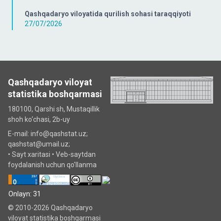
Qashqadaryo viloyatida qurilish sohasi taraqqiyoti
27/07/2026
Qashqadaryo viloyat
statistika boshqarmasi
180100, Qarshi sh, Mustаqillik
shoh ko‘chаsi, 2b-uy
E-mail: info@qashstat.uz;
qashstat@umail.uz;
•
Sayt xaritasi
•
Veb-saytdan
foydalanish uchun qo'llanma
Onlayn: 31
© 2010-2026 Qashqadaryo
viloyat statistika boshqarmasi