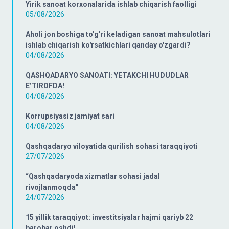
Yirik sanoat korxonalarida ishlab chiqarish faolligi
05/08/2026
Aholi jon boshiga to'g'ri keladigan sanoat mahsulotlari
ishlab chiqarish ko'rsatkichlari qanday o'zgardi?
04/08/2026
QASHQADARYO SANOATI: YETAKCHI HUDUDLAR
E’TIROFDA!
04/08/2026
Korrupsiyasiz jamiyat sari
04/08/2026
Qashqadaryo viloyatida qurilish sohasi taraqqiyoti
27/07/2026
“Qashqadaryoda xizmatlar sohasi jadal
rivojlanmoqda”
24/07/2026
15 yillik taraqqiyot: investitsiyalar hajmi qariyb 22
barobar oshdi!