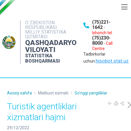
BOSHQARMA HAQIDA
(75)221-
O`ZBEKISTON
RESPUBLIKASI
1642
-
OCHIQ MA'LUMOTLAR
MILLIY STATISTIKA
Ishonch tel.
QO'MITASI
(75)230-
NASHRLAR
QASHQADARYO
8000
-
Call
VILOYATI
Centre
INTERAKTIV XIZMATLAR
Tadbirkorlar
STATISTIKA
MATBUOT XIZMATI
hisobot.stat.uz
BOSHQARMASI
uchun:
MUROJAATLAR
KONTAKTLAR
Asosiy sahifa
Matbuot xizmati
So'nggi yangiliklar
Turistik agentliklari
xizmatlari hajmi
29/12/2022