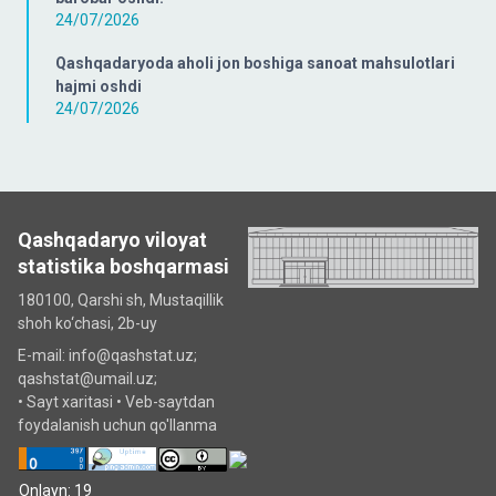
24/07/2026
Qashqadaryoda aholi jon boshiga sanoat mahsulotlari
hajmi oshdi
24/07/2026
Qashqadaryo viloyat
statistika boshqarmasi
180100, Qarshi sh, Mustаqillik
shoh ko‘chаsi, 2b-uy
E-mail: info@qashstat.uz;
qashstat@umail.uz;
•
Sayt xaritasi
•
Veb-saytdan
foydalanish uchun qo'llanma
Onlayn: 19