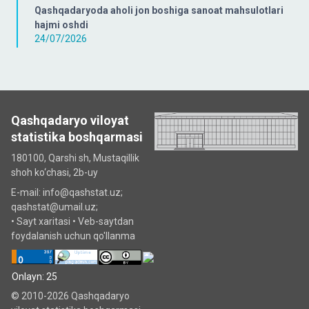
Qashqadaryoda aholi jon boshiga sanoat mahsulotlari
hajmi oshdi
24/07/2026
Qashqadaryo viloyat
statistika boshqarmasi
180100, Qarshi sh, Mustаqillik
shoh ko‘chаsi, 2b-uy
E-mail: info@qashstat.uz;
qashstat@umail.uz;
•
Sayt xaritasi
•
Veb-saytdan
foydalanish uchun qo'llanma
Onlayn: 25
© 2010-2026 Qashqadaryo