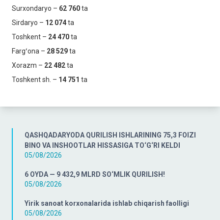
Surxondaryo –
62 760
ta
Sirdaryo –
12 074
ta
Toshkent –
24 470
ta
Fargʻona –
28 529
ta
Xorazm –
22 482
ta
Toshkent sh. –
14 751
ta
QASHQADARYODA QURILISH ISHLARINING 75,3 FOIZI
BINO VA INSHOOTLAR HISSASIGA TO‘G‘RI KELDI
05/08/2026
6 OYDA — 9 432,9 MLRD SO‘MLIK QURILISH!
05/08/2026
Yirik sanoat korxonalarida ishlab chiqarish faolligi
05/08/2026