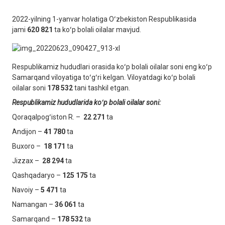
2022-yilning 1-yanvar holatiga Oʻzbekiston Respublikasida
jami
620 821
ta koʻp bolali oilalar mavjud.
Respublikamiz hududlari orasida koʻp bolali oilalar soni eng koʻp
Samarqand viloyatiga toʻgʻri kelgan. Viloyatdagi koʻp bolali
oilalar soni
178 532
tani tashkil etgan.
Respublikamiz hududlarida koʻp bolali oilalar soni:
Qoraqalpogʻiston R. –
22 271
ta
Andijon –
41 780
ta
Buxoro –
18 171
ta
Jizzax –
28 294
ta
Qashqadaryo –
125 175
ta
Navoiy –
5 471
ta
Namangan –
36 061
ta
Samarqand –
178 532
ta