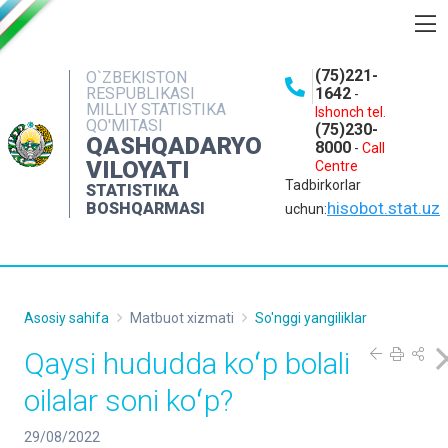
BOSHQARMA HAQIDA
(75)221-
O`ZBEKISTON
RESPUBLIKASI
1642
-
OCHIQ MA'LUMOTLAR
MILLIY STATISTIKA
Ishonch tel.
QO'MITASI
(75)230-
NASHRLAR
QASHQADARYO
8000
-
Call
VILOYATI
Centre
INTERAKTIV XIZMATLAR
Tadbirkorlar
STATISTIKA
MATBUOT XIZMATI
hisobot.stat.uz
BOSHQARMASI
uchun:
MUROJAATLAR
KONTAKTLAR
Asosiy sahifa
Matbuot xizmati
So'nggi yangiliklar
Qaysi hududda koʻp bolali
oilalar soni koʻp?
29/08/2022