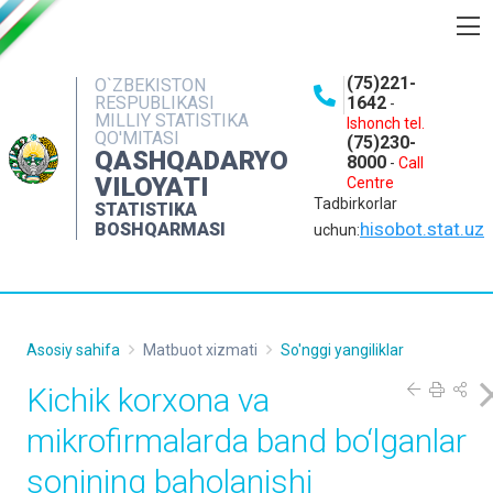
BOSHQARMA HAQIDA
(75)221-
O`ZBEKISTON
RESPUBLIKASI
1642
-
OCHIQ MA'LUMOTLAR
MILLIY STATISTIKA
Ishonch tel.
QO'MITASI
(75)230-
NASHRLAR
QASHQADARYO
8000
-
Call
VILOYATI
Centre
INTERAKTIV XIZMATLAR
Tadbirkorlar
STATISTIKA
MATBUOT XIZMATI
hisobot.stat.uz
BOSHQARMASI
uchun:
MUROJAATLAR
KONTAKTLAR
Asosiy sahifa
Matbuot xizmati
So'nggi yangiliklar
Kichik korxona va
mikrofirmalarda band bo‘lganlar
sonining baholanishi