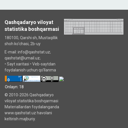
Qashqadaryo viloyat
statistika boshqarmasi
180100, Qarshi sh, Mustаqillik
shoh ko‘chаsi, 2b-uy
E-mail: info@qashstat.uz;
qashstat@umail.uz;
•
Sayt xaritasi
•
Veb-saytdan
foydalanish uchun qo'llanma
Onlayn: 18
© 2010-2026 Qashqadaryo
viloyat statistika boshqarmasi
Materiallardan foydalanganda
www.qashstat.uz havolani
keltirish majburiy.