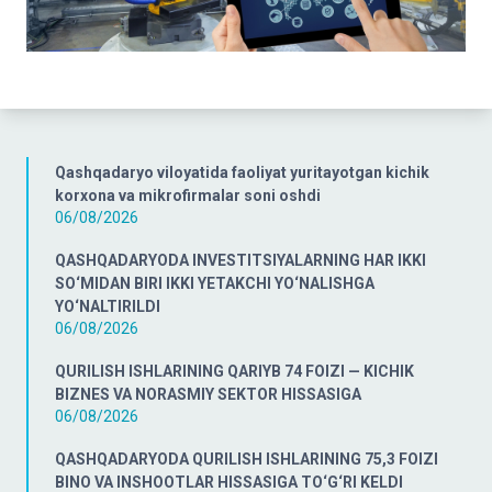
Qashqadaryo viloyatida faoliyat yuritayotgan kichik
korxona va mikrofirmalar soni oshdi
06/08/2026
QASHQADARYODA INVESTITSIYALARNING HAR IKKI
SO‘MIDAN BIRI IKKI YETAKCHI YO‘NALISHGA
YO‘NALTIRILDI
06/08/2026
QURILISH ISHLARINING QARIYB 74 FOIZI — KICHIK
BIZNES VA NORASMIY SEKTOR HISSASIGA
06/08/2026
QASHQADARYODA QURILISH ISHLARINING 75,3 FOIZI
BINO VA INSHOOTLAR HISSASIGA TO‘G‘RI KELDI