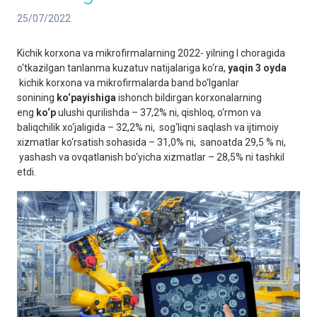
25/07/2022
Kichik korxona va mikrofirmalarning 2022- yilning I choragida
o‘tkazilgan tanlanma kuzatuv natijalariga ko‘ra,
yaqin 3 oyda
kichik korxona va mikrofirmalarda band bo‘lganlar
sonining
ko‘payishiga
ishonch bildirgan korxonalarning
eng
ko‘p
ulushi qurilishda – 37,2% ni, qishloq, o‘rmon va
baliqchilik xo‘jaligida – 32,2% ni, sog‘liqni saqlash va ijtimoiy
xizmatlar ko‘rsatish sohasida – 31,0% ni, sanoatda 29,5 % ni,
yashash va ovqatlanish bo‘yicha xizmatlar – 28,5% ni tashkil
etdi.