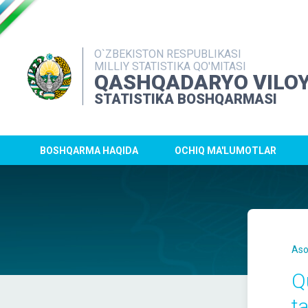
O`ZBEKISTON RESPUBLIKASI
MILLIY STATISTIKA QO'MITASI
QASHQADARYO VILOY
STATISTIKA BOSHQARMASI
BOSHQARMA HAQIDA
OCHIQ MA'LUMOTLAR
Aso
Q
ta