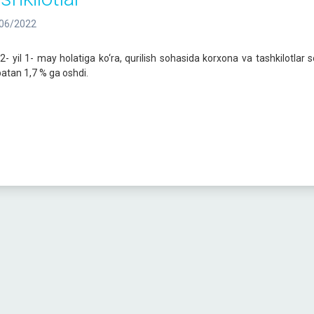
06/2022
2- yil 1- may holatiga ko‘ra, qurilish sohasida korxona va tashkilotlar s
batan 1,7 % ga oshdi.