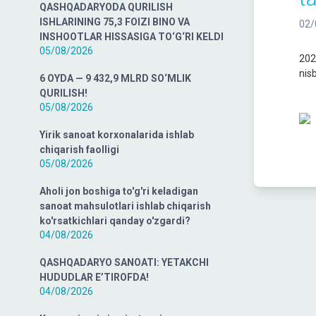
QASHQADARYODA QURILISH
ISHLARINING 75,3 FOIZI BINO VA
02/
INSHOOTLAR HISSASIGA TO‘G‘RI KELDI
05/08/2026
202
nis
6 OYDA — 9 432,9 MLRD SO‘MLIK
QURILISH!
05/08/2026
Yirik sanoat korxonalarida ishlab
chiqarish faolligi
05/08/2026
Aholi jon boshiga to'g'ri keladigan
sanoat mahsulotlari ishlab chiqarish
ko'rsatkichlari qanday o'zgardi?
04/08/2026
QASHQADARYO SANOATI: YETAKCHI
HUDUDLAR E’TIROFDA!
04/08/2026