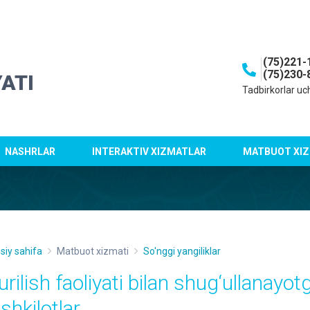
(75)221-
(75)230-
ATI
Tadbirkorlar uc
NASHRLAR
INTERAKTIV XIZMATLAR
MATBUOT XIZ
siy sahifa
Matbuot xizmati
So'nggi yangiliklar
urilish faoliyati bilan shug‘ullanayo
shkilotlar