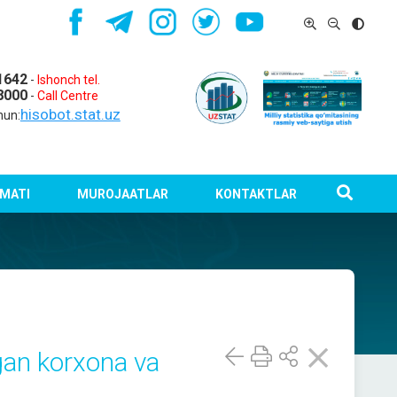
1642
-
Ishonch tel.
8000
-
Call Centre
hisobot.stat.uz
hun:
MATI
MUROJAATLAR
KONTAKTLAR
tgan korxona va