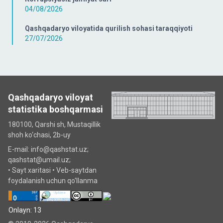
04/08/2026
Qashqadaryo viloyatida qurilish sohasi taraqqiyoti
27/07/2026
Qashqadaryo viloyat
statistika boshqarmasi
180100, Qarshi sh, Mustаqillik
shoh ko‘chаsi, 2b-uy
E-mail: info@qashstat.uz;
qashstat@umail.uz;
•
Sayt xaritasi
•
Veb-saytdan
foydalanish uchun qo'llanma
Onlayn: 13