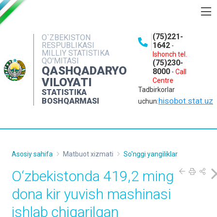
BOSHQARMA HAQIDA
(75)221-
O`ZBEKISTON
RESPUBLIKASI
1642
-
OCHIQ MA'LUMOTLAR
MILLIY STATISTIKA
Ishonch tel.
QO'MITASI
(75)230-
NASHRLAR
QASHQADARYO
8000
-
Call
VILOYATI
Centre
INTERAKTIV XIZMATLAR
Tadbirkorlar
STATISTIKA
MATBUOT XIZMATI
hisobot.stat.uz
BOSHQARMASI
uchun:
MUROJAATLAR
KONTAKTLAR
Asosiy sahifa
Matbuot xizmati
So'nggi yangiliklar
O‘zbekistonda 419,2 ming
dona kir yuvish mashinasi
ishlab chiqarilgan