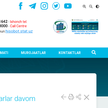
1642
-
Ishonch tel.
8000
-
Call Centre
hisobot.stat.uz
hun:
MATI
MUROJAATLAR
KONTAKTLAR
narlar davom