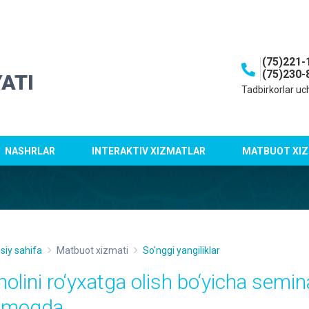
(75)221-
(75)230-
ATI
Tadbirkorlar uc
NASHRLAR
INTERAKTIV XIZMATLAR
MATBUOT XIZ
siy sahifa
Matbuot xizmati
So'nggi yangiliklar
holini ro‘yxatga olish bo‘yicha semi
tmoqda