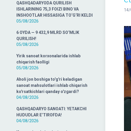
QASHQADARYODA QURILISH
ISHLARINING 75,3 FOIZI BINO VA
14/
INSHOOTLAR HISSASIGA TO‘G‘RI KELDI
05/08/2026
6 OYDA — 9 432,9 MLRD SO‘MLIK
QURILISH!
05/08/2026
Yirik sanoat korxonalarida ishlab
chiqarish faolligi
05/08/2026
Aholi jon boshiga to'g'ri keladigan
sanoat mahsulotlari ishlab chiqarish
ko'rsatkichlari qanday o'zgardi?
04/08/2026
QASHQADARYO SANOATI: YETAKCHI
HUDUDLAR E’TIROFDA!
04/08/2026