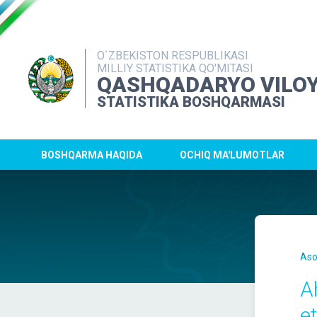
O`ZBEKISTON RESPUBLIKASI
MILLIY STATISTIKA QO'MITASI
QASHQADARYO VILOY
STATISTIKA BOSHQARMASI
BOSHQARMA HAQIDA
OCHIQ MA'LUMOTLAR
Aso
A
e