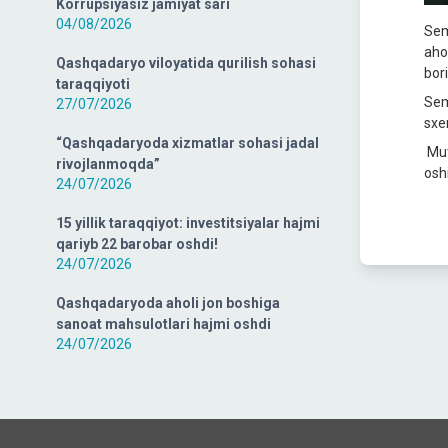
Korrupsiyasiz jamiyat sari
04/08/2026
Sem
ahol
Qashqadaryo viloyatida qurilish sohasi
bor
taraqqiyoti
Sem
27/07/2026
sxem
“Qashqadaryoda xizmatlar sohasi jadal
Mut
rivojlanmoqda”
oshi
24/07/2026
15 yillik taraqqiyot: investitsiyalar hajmi
qariyb 22 barobar oshdi!
24/07/2026
Qashqadaryoda aholi jon boshiga
sanoat mahsulotlari hajmi oshdi
24/07/2026