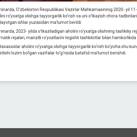
inarda, O‘zbekiston Respublikasi Vazirlar Mahkamasininig 2020- yil 11-
ini ro‘yxatga olishga tayyorgarlik ko‘rish va uni o‘tkazish chora-tadbirilari 
ilayotgan ishlar yuzasidan ma’lumot berildi.
inarda, 2023- yilda o‘tkaziladigan aholini ro‘yxatga olishning tashkiliy r
atik rejalari, manzilli ro‘yxatlarini tegishli tashkilotlar bilan hamkorlikda yan
axassislar aholini ro‘yxatga olishga tayyorgarlik ko‘rish bo‘yicha shu k
rilishi lozim bo‘lgan vazifalar to‘g‘risida batafsil ma’lumot berishdi.