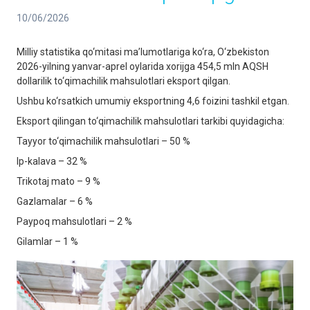
10/06/2026
Milliy statistika qo‘mitasi ma’lumotlariga ko‘ra, O‘zbekiston
2026-yilning yanvar-aprel oylarida xorijga 454,5 mln AQSH
dollarilik to‘qimachilik mahsulotlari eksport qilgan.
Ushbu ko‘rsatkich umumiy eksportning 4,6 foizini tashkil etgan.
Eksport qilingan to‘qimachilik mahsulotlari tarkibi quyidagicha:
Tayyor to‘qimachilik mahsulotlari – 50 %
Ip-kalava – 32 %
Trikotaj mato – 9 %
Gazlamalar – 6 %
Paypoq mahsulotlari – 2 %
Gilamlar – 1 %