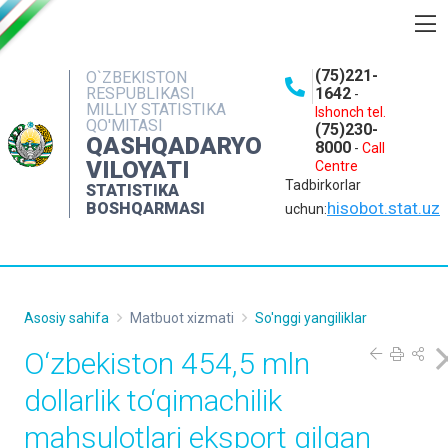
BOSHQARMA HAQIDA
(75)221-
O`ZBEKISTON
RESPUBLIKASI
1642
-
OCHIQ MA'LUMOTLAR
MILLIY STATISTIKA
Ishonch tel.
QO'MITASI
(75)230-
NASHRLAR
QASHQADARYO
8000
-
Call
VILOYATI
Centre
INTERAKTIV XIZMATLAR
Tadbirkorlar
STATISTIKA
MATBUOT XIZMATI
hisobot.stat.uz
BOSHQARMASI
uchun:
MUROJAATLAR
KONTAKTLAR
Asosiy sahifa
Matbuot xizmati
So'nggi yangiliklar
O‘zbekiston 454,5 mln
dollarlik to‘qimachilik
mahsulotlari eksport qilgan