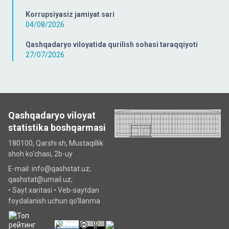
Korrupsiyasiz jamiyat sari
04/08/2026
Qashqadaryo viloyatida qurilish sohasi taraqqiyoti
27/07/2026
Qashqadaryo viloyat
statistika boshqarmasi
180100, Qarshi sh, Mustаqillik
shoh ko‘chаsi, 2b-uy
E-mail: info@qashstat.uz;
qashstat@umail.uz;
•
Sayt xaritasi
•
Veb-saytdan
foydalanish uchun qo'llanma