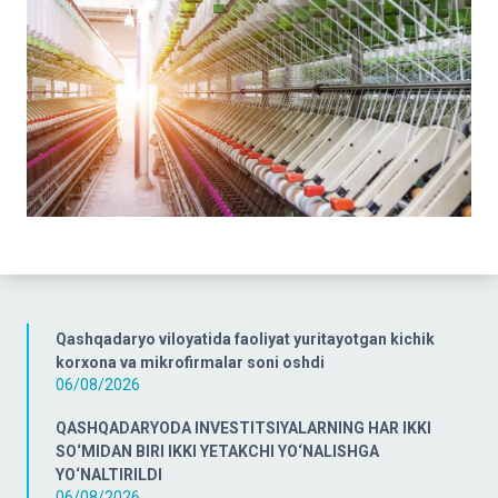
Qashqadaryo viloyatida faoliyat yuritayotgan kichik
korxona va mikrofirmalar soni oshdi
06/08/2026
QASHQADARYODA INVESTITSIYALARNING HAR IKKI
SO‘MIDAN BIRI IKKI YETAKCHI YO‘NALISHGA
YO‘NALTIRILDI
06/08/2026