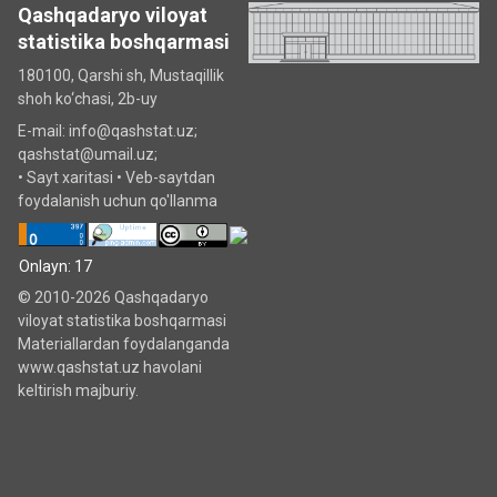
Qashqadaryo viloyat
statistika boshqarmasi
180100, Qarshi sh, Mustаqillik
shoh ko‘chаsi, 2b-uy
E-mail: info@qashstat.uz;
qashstat@umail.uz;
•
Sayt xaritasi
•
Veb-saytdan
foydalanish uchun qo'llanma
Onlayn: 17
© 2010-2026 Qashqadaryo
viloyat statistika boshqarmasi
Materiallardan foydalanganda
www.qashstat.uz havolani
keltirish majburiy.