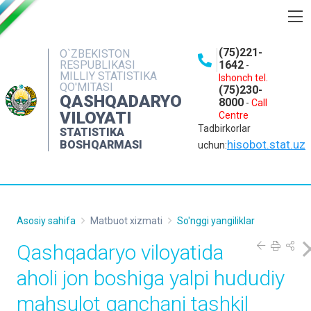
BOSHQARMA HAQIDA
(75)221-
O`ZBEKISTON
RESPUBLIKASI
1642
-
OCHIQ MA'LUMOTLAR
MILLIY STATISTIKA
Ishonch tel.
QO'MITASI
(75)230-
NASHRLAR
QASHQADARYO
8000
-
Call
VILOYATI
Centre
INTERAKTIV XIZMATLAR
Tadbirkorlar
STATISTIKA
MATBUOT XIZMATI
hisobot.stat.uz
BOSHQARMASI
uchun:
MUROJAATLAR
KONTAKTLAR
Asosiy sahifa
Matbuot xizmati
So'nggi yangiliklar
Qashqadaryo viloyatida
aholi jon boshiga yalpi hududiy
mahsulot qanchani tashkil