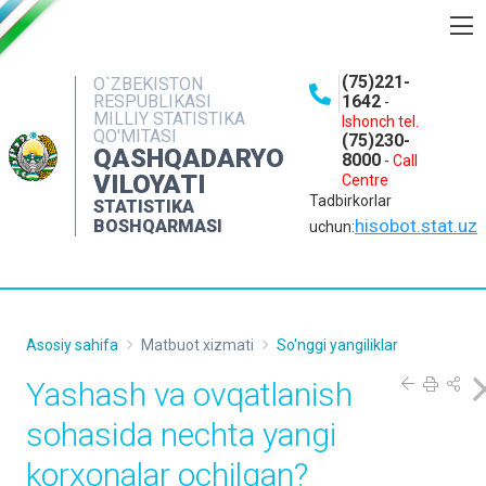
BOSHQARMA HAQIDA
(75)221-
O`ZBEKISTON
RESPUBLIKASI
1642
-
OCHIQ MA'LUMOTLAR
MILLIY STATISTIKA
Ishonch tel.
QO'MITASI
(75)230-
NASHRLAR
QASHQADARYO
8000
-
Call
VILOYATI
Centre
INTERAKTIV XIZMATLAR
Tadbirkorlar
STATISTIKA
MATBUOT XIZMATI
hisobot.stat.uz
BOSHQARMASI
uchun:
MUROJAATLAR
KONTAKTLAR
Asosiy sahifa
Matbuot xizmati
So'nggi yangiliklar
Yashash va ovqatlanish
sohasida nechta yangi
korxonalar ochilgan?