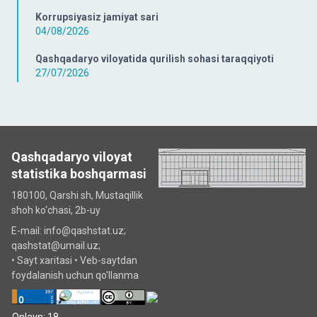
Korrupsiyasiz jamiyat sari
04/08/2026
Qashqadaryo viloyatida qurilish sohasi taraqqiyoti
27/07/2026
Qashqadaryo viloyat
statistika boshqarmasi
180100, Qarshi sh, Mustаqillik
shoh ko‘chаsi, 2b-uy
E-mail: info@qashstat.uz;
qashstat@umail.uz;
•
Sayt xaritasi
•
Veb-saytdan
foydalanish uchun qo'llanma