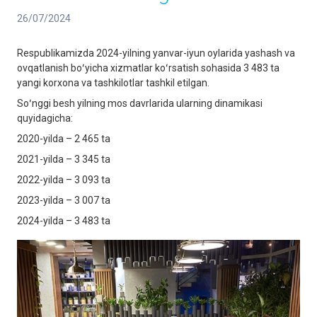
26/07/2024
Respublikamizda 2024-yilning yanvar-iyun oylarida yashash va
ovqatlanish boʻyicha xizmatlar koʻrsatish sohasida 3 483 ta
yangi korxona va tashkilotlar tashkil etilgan.
Soʻnggi besh yilning mos davrlarida ularning dinamikasi
quyidagicha:
2020-yilda – 2 465 ta
2021-yilda – 3 345 ta
2022-yilda – 3 093 ta
2023-yilda – 3 007 ta
2024-yilda – 3 483 ta