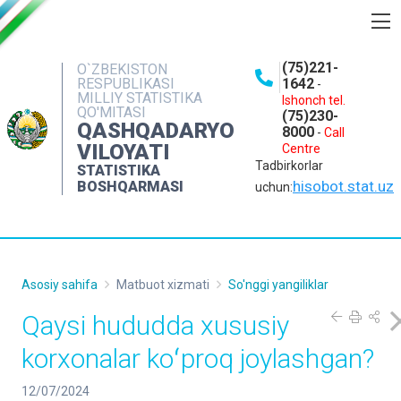
BOSHQARMA HAQIDA
(75)221-
O`ZBEKISTON
RESPUBLIKASI
1642
-
OCHIQ MA'LUMOTLAR
MILLIY STATISTIKA
Ishonch tel.
QO'MITASI
(75)230-
NASHRLAR
QASHQADARYO
8000
-
Call
VILOYATI
Centre
INTERAKTIV XIZMATLAR
Tadbirkorlar
STATISTIKA
MATBUOT XIZMATI
hisobot.stat.uz
BOSHQARMASI
uchun:
MUROJAATLAR
KONTAKTLAR
Asosiy sahifa
Matbuot xizmati
So'nggi yangiliklar
Qaysi hududda xususiy
korxonalar koʻproq joylashgan?
12/07/2024