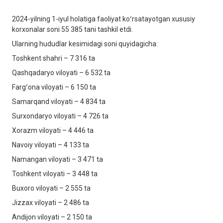
2024-yilning 1-iyul holatiga faoliyat koʻrsatayotgan xususiy
korxonalar soni 55 385 tani tashkil etdi.
Ularning hududlar kesimidagi soni quyidagicha:
Toshkent shahri – 7 316 ta
Qashqadaryo viloyati – 6 532 ta
Fargʻona viloyati – 6 150 ta
Samarqand viloyati – 4 834 ta
Surxondaryo viloyati – 4 726 ta
Xorazm viloyati – 4 446 ta
Navoiy viloyati – 4 133 ta
Namangan viloyati – 3 471 ta
Toshkent viloyati – 3 448 ta
Buxoro viloyati – 2 555 ta
Jizzax viloyati – 2 486 ta
Andijon viloyati – 2 150 ta