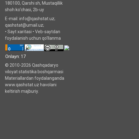
180100, Qarshi sh, Mustаqillik
shoh ko‘chаsi, 2b-uy
E-mail: info@qashstat.uz;
qashstat@umail.uz;
•
Sayt xaritasi
•
Veb-saytdan
foydalanish uchun qo'llanma
Onlayn: 17
© 2010-2026 Qashqadaryo
viloyat statistika boshqarmasi
Materiallardan foydalanganda
www.qashstat.uz havolani
keltirish majburiy.