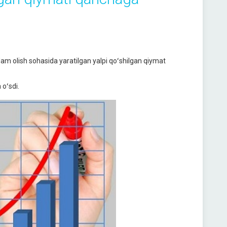
 dam olish sohasida yaratilgan yalpi qoʻshilgan qiymat
 oʻsdi.