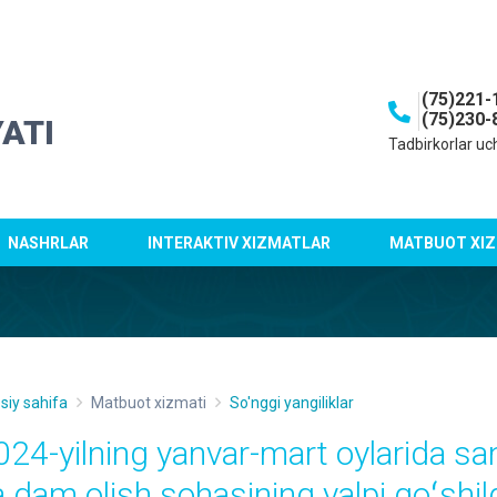
(75)221-
(75)230-
ATI
Tadbirkorlar uc
NASHRLAR
INTERAKTIV XIZMATLAR
MATBUOT XIZ
siy sahifa
Matbuot xizmati
So'nggi yangiliklar
024-yilning yanvar-mart oylarida san
a dam olish sohasining yalpi qoʻshi