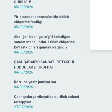
QURILISH!
05/08/2026
Yirik sanoat korxonalarida ishlab
chiqarish faolligi
05/08/2026
Aholi jon boshiga to'g'ri keladigan
sanoat mahsulotlari ishlab chiqarish
ko'rsatkichlari qanday o'zgardi?
04/08/2026
QASHQADARYO SANOATI: YETAKCHI
HUDUDLAR E’TIROFDA!
04/08/2026
Korrupsiyasiz jamiyat sari
04/08/2026
Qashqadaryo viloyatida qurilish sohasi
taraqqiyoti
27/07/2026