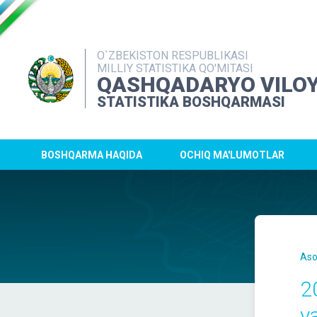
O`ZBEKISTON RESPUBLIKASI
MILLIY STATISTIKA QO'MITASI
QASHQADARYO VILOY
STATISTIKA BOSHQARMASI
BOSHQARMA HAQIDA
OCHIQ MA'LUMOTLAR
Aso
2
v