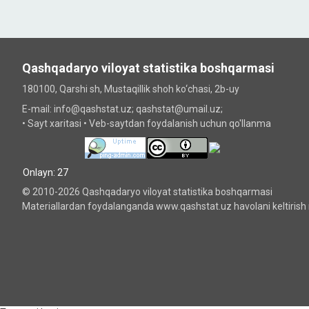
Qashqadaryo viloyat statistika boshqarmasi
180100, Qarshi sh, Mustаqillik shoh ko‘chаsi, 2b-uy
E-mail: info@qashstat.uz; qashstat@umail.uz;
•
Sayt xaritasi
•
Veb-saytdan foydalanish uchun qo'llanma
Onlayn: 27
© 2010-2026 Qashqadaryo viloyat statistika boshqarmasi
Materiallardan foydalanganda www.qashstat.uz havolani keltirish 