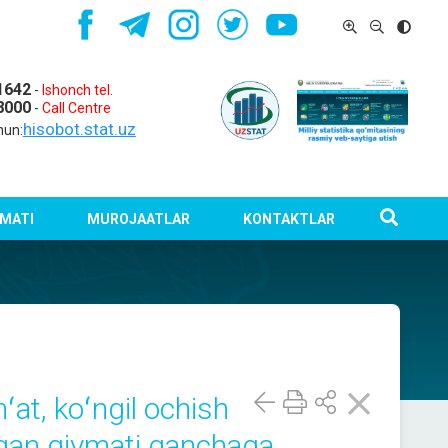
1642
-
Ishonch tel.
8000
-
Call Centre
hisobot.stat.uz
hun:
MATI
MUROJAATLAR
KONTAKTLAR
ʻat, koʻngil ochish
lgan qiymati qanchaga