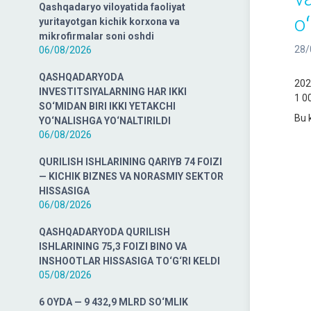
Qashqadaryo viloyatida faoliyat
o
yuritayotgan kichik korxona va
mikrofirmalar soni oshdi
28/
06/08/2026
QASHQADARYODA
202
INVESTITSIYALARNING HAR IKKI
1 00
SO‘MIDAN BIRI IKKI YETAKCHI
Bu 
YO‘NALISHGA YO‘NALTIRILDI
06/08/2026
QURILISH ISHLARINING QARIYB 74 FOIZI
— KICHIK BIZNES VA NORASMIY SEKTOR
HISSASIGA
06/08/2026
QASHQADARYODA QURILISH
ISHLARINING 75,3 FOIZI BINO VA
INSHOOTLAR HISSASIGA TO‘G‘RI KELDI
05/08/2026
6 OYDA — 9 432,9 MLRD SO‘MLIK