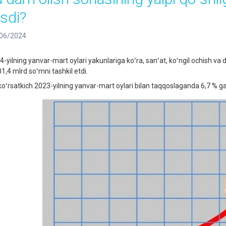
ʻsdi?
06/2024
4-yilning yanvar-mart oylari yakunlariga koʻra, sanʻat, koʻngil ochish va
1,4 mlrd soʻmni tashkil etdi.
koʻrsatkich 2023-yilning yanvar-mart oylari bilan taqqoslaganda 6,7 % ga