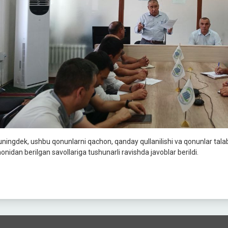
ningdek, ushbu qonunlarni qachon, qanday qullanilishi va qonunlar talab
onidan berilgan savollariga tushunarli ravishda javoblar berildi.