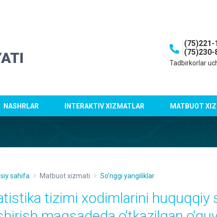
(75)221-
(75)230-
ATI
Tadbirkorlar uc
NASHRLAR
INTERAKTIV XIZMATLAR
MATBUOT XIZ
siy sahifa
Matbuot xizmati
So'nggi yangiliklar
atistika tizimi xodimlarini huquqqiy
shirish maqsadeda o‘tkazilgan o‘qu