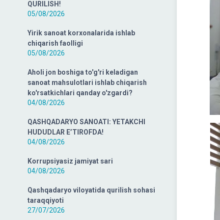
QURILISH!
05/08/2026
Yirik sanoat korxonalarida ishlab
chiqarish faolligi
05/08/2026
Aholi jon boshiga to'g'ri keladigan
sanoat mahsulotlari ishlab chiqarish
ko'rsatkichlari qanday o'zgardi?
04/08/2026
QASHQADARYO SANOATI: YETAKCHI
HUDUDLAR E’TIROFDA!
04/08/2026
Korrupsiyasiz jamiyat sari
04/08/2026
Qashqadaryo viloyatida qurilish sohasi
taraqqiyoti
27/07/2026