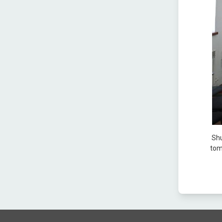
Shu
tom