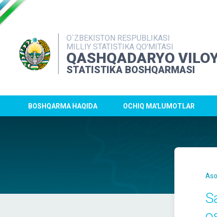
O`ZBEKISTON RESPUBLIKASI
MILLIY STATISTIKA QO'MITASI
QASHQADARYO VILOY
STATISTIKA BOSHQARMASI
BOSHQARMA HAQIDA
OCHIQ MA'LUMOTLAR
Aso
S
o