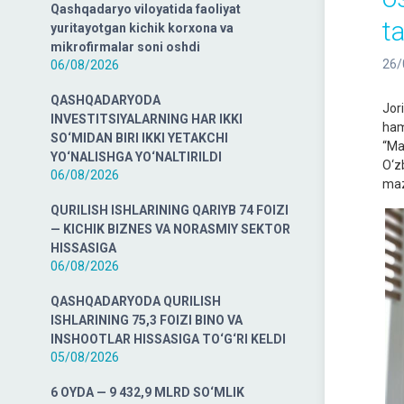
Qashqadaryo viloyatida faoliyat
ta
yuritayotgan kichik korxona va
mikrofirmalar soni oshdi
26/
06/08/2026
QASHQADARYODA
Jor
INVESTITSIYALARNING HAR IKKI
ham
SO‘MIDAN BIRI IKKI YETAKCHI
“Ma
YO‘NALISHGA YO‘NALTIRILDI
O‘z
06/08/2026
maz
QURILISH ISHLARINING QARIYB 74 FOIZI
— KICHIK BIZNES VA NORASMIY SEKTOR
HISSASIGA
06/08/2026
QASHQADARYODA QURILISH
ISHLARINING 75,3 FOIZI BINO VA
INSHOOTLAR HISSASIGA TO‘G‘RI KELDI
05/08/2026
6 OYDA — 9 432,9 MLRD SO‘MLIK