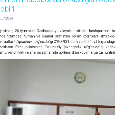
dbiri
06/2024
iy yilning 26-iyun kuni Qashqadaryo viloyati statistika boshqarmasi
da tizimdagi tuman va shahar statistika bo‘lim xodimlari ishtirokid
nfaatlar to‘qnashuvi to‘g‘risida”gi O‘RQ-931-sonli va 2024- yil 5-iyunda
bekiston Respublikasining “Ma’muriy javobgarlik to‘g‘risida”gi kode
mun-mohiyati va ahamiyati hamda qo‘llanilishini xodimlarga tushuntirib,