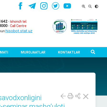
1642
-
Ishonch tel.
8000
-
Call Centre
hisobot.stat.uz
hun:
MATI
MUROJAATLAR
KONTAKTLAR
 savodxonligini
v-seminar mashg‘uloti