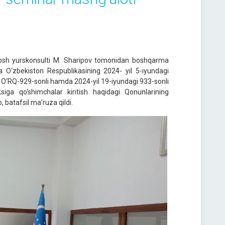
 bosh yurskonsulti M. Sharipov tomonidan boshqarma
a O‘zbekiston Respublikasining 2024- yil 5-iyundagi
gi O‘RQ-929-sonli hamda 2024-yil 19-iyundagi 933-sonli
ksiga qo‘shimchalar kiritish haqidagi Qonunlarining
 batafsil ma’ruza qildi.