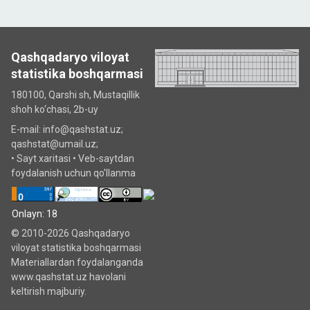
Qashqadaryo viloyat
statistika boshqarmasi
180100, Qarshi sh, Mustаqillik
shoh ko‘chаsi, 2b-uy
E-mail: info@qashstat.uz;
qashstat@umail.uz;
•
Sayt xaritasi
•
Veb-saytdan
foydalanish uchun qo'llanma
Onlayn: 18
© 2010-2026 Qashqadaryo
viloyat statistika boshqarmasi
Materiallardan foydalanganda
www.qashstat.uz havolani
keltirish majburiy.