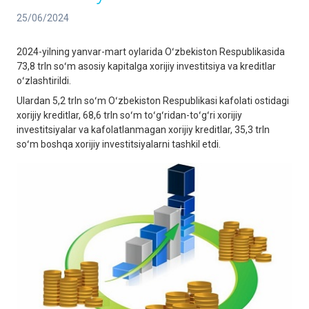
25/06/2024
2024-yilning yanvar-mart oylarida Oʻzbekiston Respublikasida
73,8 trln soʻm asosiy kapitalga xorijiy investitsiya va kreditlar
oʻzlashtirildi.
Ulardan 5,2 trln soʻm Oʻzbekiston Respublikasi kafolati ostidagi
xorijiy kreditlar, 68,6 trln soʻm toʻgʻridan-toʻgʻri xorijiy
investitsiyalar va kafolatlanmagan xorijiy kreditlar, 35,3 trln
soʻm boshqa xorijiy investitsiyalarni tashkil etdi.