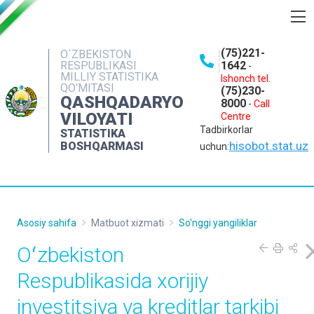
BOSHQARMA HAQIDA
(75)221-
O`ZBEKISTON
RESPUBLIKASI
1642
-
OCHIQ MA'LUMOTLAR
MILLIY STATISTIKA
Ishonch tel.
QO'MITASI
(75)230-
NASHRLAR
QASHQADARYO
8000
-
Call
VILOYATI
Centre
INTERAKTIV XIZMATLAR
Tadbirkorlar
STATISTIKA
MATBUOT XIZMATI
hisobot.stat.uz
BOSHQARMASI
uchun:
MUROJAATLAR
KONTAKTLAR
Asosiy sahifa
Matbuot xizmati
So'nggi yangiliklar
Oʻzbekiston
Respublikasida xorijiy
investitsiya va kreditlar tarkibi