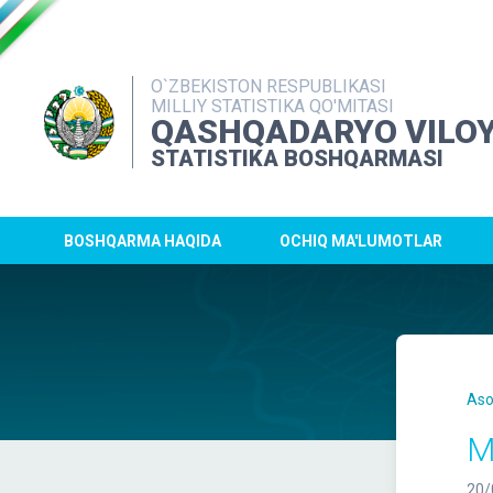
O`ZBEKISTON RESPUBLIKASI
MILLIY STATISTIKA QO'MITASI
QASHQADARYO VILOY
STATISTIKA BOSHQARMASI
BOSHQARMA HAQIDA
OCHIQ MA'LUMOTLAR
Aso
M
20/