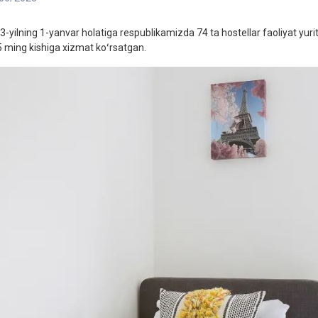
3-yilning 1-yanvar holatiga respublikamizda 74 ta hostellar faoliyat yuri
5 ming kishiga xizmat koʻrsatgan.