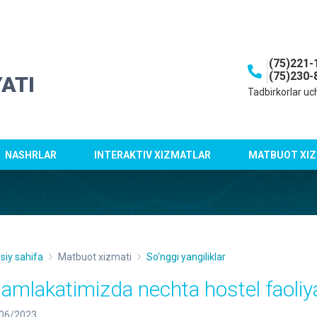
(75)221-
(75)230-
ATI
Tadbirkorlar uc
NASHRLAR
INTERAKTIV XIZMATLAR
MATBUOT XIZ
siy sahifa
Matbuot xizmati
So'nggi yangiliklar
amlakatimizda nechta hostel faoli
06/2023