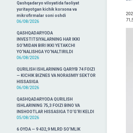
Qashqadaryo viloyatida faoliyat
yuritayotgan kichik korxona va
202
mikrofirmalar soni oshdi
71,
06/08/2026
QASHQADARYODA
INVESTITSIYALARNING HAR IKKI
SO‘MIDAN BIRI IKKI YETAKCHI
YO‘NALISHGA YO‘NALTIRILDI
06/08/2026
QURILISH ISHLARINING QARIYB 74 FOIZI
— KICHIK BIZNES VA NORASMIY SEKTOR
HISSASIGA
06/08/2026
QASHQADARYODA QURILISH
ISHLARINING 75,3 FOIZI BINO VA
INSHOOTLAR HISSASIGA TO‘G‘RI KELDI
05/08/2026
6 OYDA — 9 432,9 MLRD SO‘MLIK