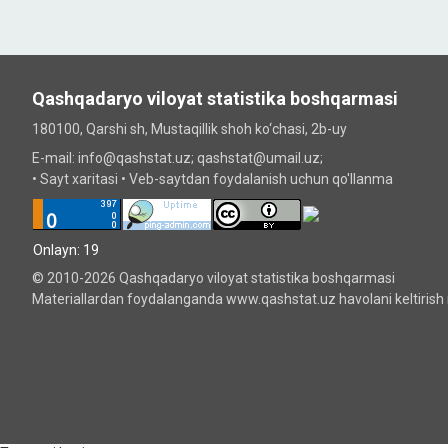
Qashqadaryo viloyat statistika boshqarmasi
180100, Qarshi sh, Mustаqillik shoh ko‘chаsi, 2b-uy
E-mail: info@qashstat.uz; qashstat@umail.uz;
•
Sayt xaritasi
•
Veb-saytdan foydalanish uchun qo'llanma
Onlayn: 19
© 2010-2026 Qashqadaryo viloyat statistika boshqarmasi
Materiallardan foydalanganda www.qashstat.uz havolani keltirish 