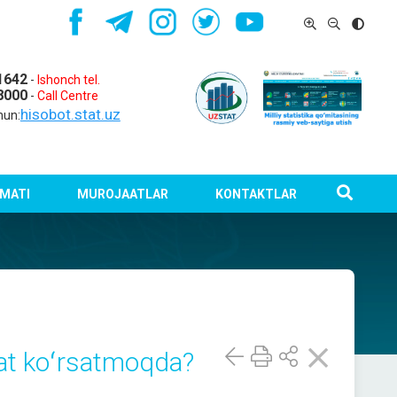
1642
-
Ishonch tel.
8000
-
Call Centre
hisobot.stat.uz
hun:
MATI
MUROJAATLAR
KONTAKTLAR
yat koʻrsatmoqda?