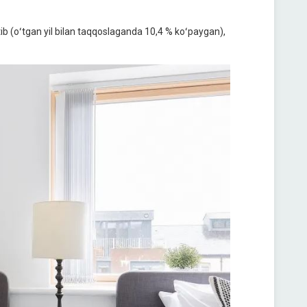
tib (oʻtgan yil bilan taqqoslaganda 10,4 % koʻpaygan),