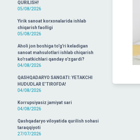
QURILISH!
05/08/2026
Yirik sanoat korxonalarida ishlab
chiqarish faolligi
05/08/2026
Aholi jon boshiga to'g'ri keladigan
sanoat mahsulotlari ishlab chiqarish
ko'rsatkichlari qanday o'zgardi?
04/08/2026
QASHQADARYO SANOATI: YETAKCHI
HUDUDLAR E’TIROFDA!
04/08/2026
Korrupsiyasiz jamiyat sari
04/08/2026
Qashqadaryo viloyatida qurilish sohasi
taraqqiyoti
27/07/2026