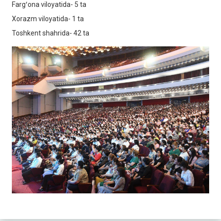
Fargʻona viloyatida- 5 ta
Xorazm viloyatida- 1 ta
Toshkent shahrida- 42 ta