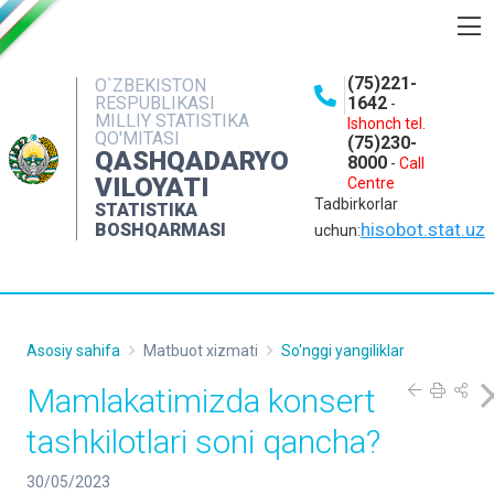
BOSHQARMA HAQIDA
(75)221-
O`ZBEKISTON
RESPUBLIKASI
1642
-
OCHIQ MA'LUMOTLAR
MILLIY STATISTIKA
Ishonch tel.
QO'MITASI
(75)230-
NASHRLAR
QASHQADARYO
8000
-
Call
VILOYATI
Centre
INTERAKTIV XIZMATLAR
Tadbirkorlar
STATISTIKA
MATBUOT XIZMATI
hisobot.stat.uz
BOSHQARMASI
uchun:
MUROJAATLAR
KONTAKTLAR
Asosiy sahifa
Matbuot xizmati
So'nggi yangiliklar
Mamlakatimizda konsert
tashkilotlari soni qancha?
30/05/2023