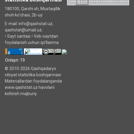
180100, Qarshi sh, Mustаqillik
shoh ko‘chаsi, 2b-uy
E-mail: info@qashstat.uz;
qashstat@umail.uz;
•
Sayt xaritasi
•
Veb-saytdan
foydalanish uchun qo'llanma
Onlayn: 19
© 2010-2026 Qashqadaryo
viloyat statistika boshqarmasi
Materiallardan foydalanganda
www.qashstat.uz havolani
keltirish majburiy.