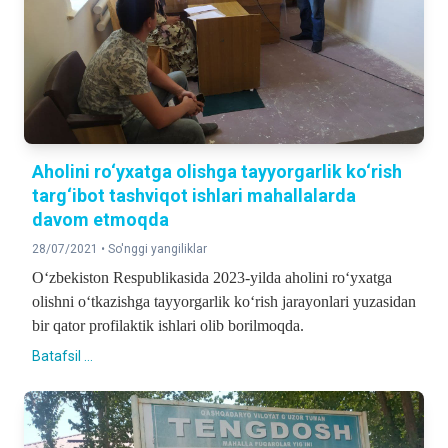
Aholini ro‘yxatga olishga tayyorgarlik ko‘rish
targ‘ibot tashviqot ishlari mahallalarda
davom etmoqda
28/07/2021 •
So'nggi yangiliklar
O‘zbekiston Respublikasida 2023-yilda aholini ro‘yxatga
olishni o‘tkazishga tayyorgarlik ko‘rish jarayonlari yuzasidan
bir qator profilaktik ishlari olib borilmoqda.
Batafsil ...