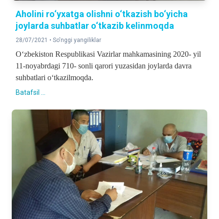
Aholini ro‘yxatga olishni o‘tkazish bo‘yicha
joylarda suhbatlar o‘tkazib kelinmoqda
28/07/2021 •
So'nggi yangiliklar
O‘zbekiston Respublikasi Vazirlar mahkamasining 2020- yil
11-noyabrdagi 710- sonli qarori yuzasidan joylarda davra
suhbatlari o‘tkazilmoqda.
Batafsil ...