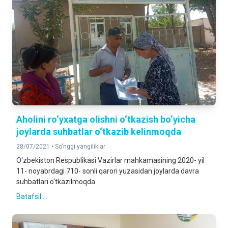
Aholini ro‘yxatga olishni o‘tkazish bo‘yicha
joylarda suhbatlar o‘tkazib kelinmoqda
28/07/2021 •
So'nggi yangiliklar
O‘zbekiston Respublikasi Vazirlar mahkamasining 2020- yil
11- noyabrdagi 710- sonli qarori yuzasidan joylarda davra
suhbatlari o‘tkazilmoqda.
Batafsil ...