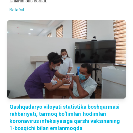
ishlarini olib borildi.
Batafsil ...
Qashqadaryo viloyati statistika boshqarmasi
rahbariyati, tarmoq bo‘limlari hodimlari
koronavirus infeksiyasiga qarshi vaksinaning
1-bosqichi bilan emlanmoqda