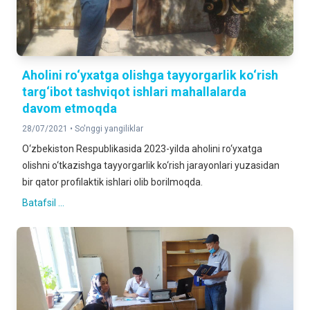
Aholini ro‘yxatga olishga tayyorgarlik ko‘rish
targ‘ibot tashviqot ishlari mahallalarda
davom etmoqda
28/07/2021 •
So'nggi yangiliklar
O‘zbekiston Respublikasida 2023-yilda aholini ro‘yxatga
olishni o‘tkazishga tayyorgarlik ko‘rish jarayonlari yuzasidan
bir qator profilaktik ishlari olib borilmoqda.
Batafsil ...