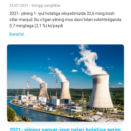
29/07/2021 •
So'nggi yangiliklar
2021- yilning 1- iyul holatiga viloyatimizda 32,6 ming bosh
otlar mavjud. Bu o‘tgan yilning mos davri bilan solishtirilganda
0,7 mingtaga (2,1 %) ko‘paydi.
Batafsil ...
2021- yilning yanvar-iyun oylari holatiga ayrim