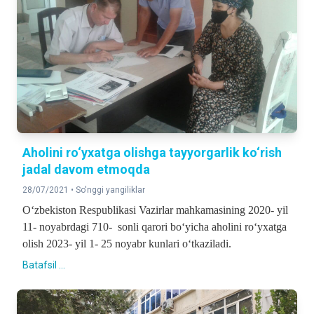
Aholini ro‘yxatga olishga tayyorgarlik ko‘rish
jadal davom etmoqda
28/07/2021 •
So'nggi yangiliklar
O‘zbekiston Respublikasi Vazirlar mahkamasining 2020- yil
11- noyabrdagi 710- sonli qarori bo‘yicha aholini ro‘yxatga
olish 2023- yil 1- 25 noyabr kunlari o‘tkaziladi.
Batafsil ...