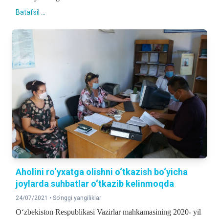
Batafsil ...
Aholini ro‘yxatga olishni o‘tkazish bo‘yicha
joylarda suhbatlar o‘tkazib kelinmoqda
24/07/2021 •
So'nggi yangiliklar
O‘zbekiston Respublikasi Vazirlar mahkamasining 2020- yil