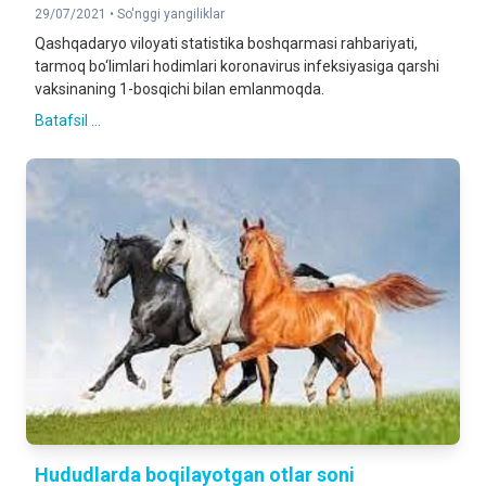
29/07/2021 •
So'nggi yangiliklar
Qashqadaryo viloyati statistika boshqarmasi rahbariyati,
tarmoq bo‘limlari hodimlari koronavirus infeksiyasiga qarshi
vaksinaning 1-bosqichi bilan emlanmoqda.
Batafsil ...
Hududlarda boqilayotgan otlar soni