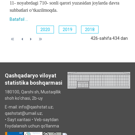
11- noyabrdagi 710- sonli qarori yuzasidan joylarda davra
suhbatlari o‘tkazilmoqda.
Batafsil ...
2020
2019
2018
426-sahifa 434 dan
Qashqadaryo viloyat
statistika boshqarmasi
180100, Qarshi sh, Mustаqillik
shoh ko‘chаsi, 2b-uy
E-mail: info@qashstat.uz;
qashstat@umail.uz;
•
Sayt xaritasi
•
Veb-saytdan
foydalanish uchun qo'llanma