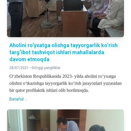
Aholini ro‘yxatga olishga tayyorgarlik ko‘rish
targ‘ibot tashviqot ishlari mahallalarda
davom etmoqda
28/07/2021 •
So'nggi yangiliklar
O‘zbekiston Respublikasida 2023- yilda aholini ro‘yxatga
olishni o‘tkazishga tayyorgarlik ko‘rish jarayonlari yuzasidan
bir qator profilaktik ishlari olib borilmoqda.
Batafsil ...