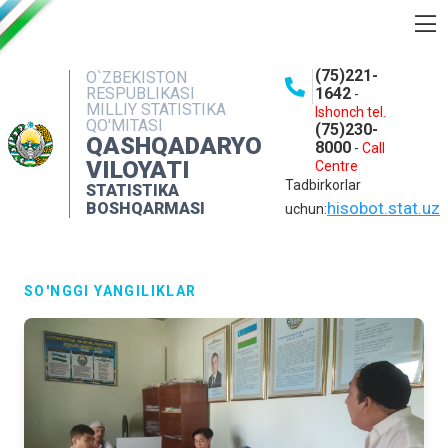
BOSHQARMA HAQIDA
(75)221-
O`ZBEKISTON
RESPUBLIKASI
1642
-
OCHIQ MA'LUMOTLAR
MILLIY STATISTIKA
Ishonch tel.
QO'MITASI
(75)230-
NASHRLAR
QASHQADARYO
8000
-
Call
VILOYATI
Centre
INTERAKTIV XIZMATLAR
Tadbirkorlar
STATISTIKA
MATBUOT XIZMATI
hisobot.stat.uz
BOSHQARMASI
uchun:
MUROJAATLAR
KONTAKTLAR
SO'NGGI YANGILIKLAR