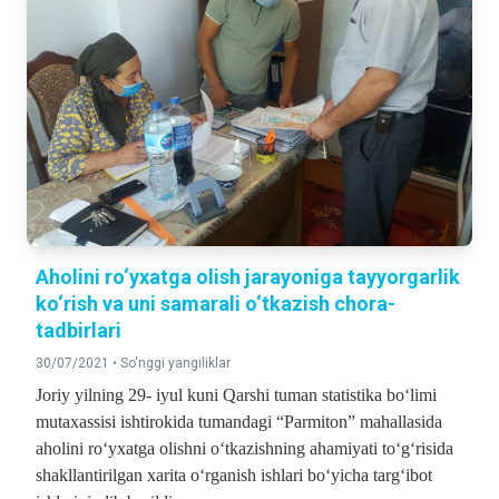
Aholini ro‘yxatga olish jarayoniga tayyorgarlik
ko‘rish va uni samarali o‘tkazish chora-
tadbirlari
30/07/2021 •
So'nggi yangiliklar
Joriy yilning 29- iyul kuni Qarshi tuman statistika bo‘limi
mutaxassisi ishtirokida tumandagi “Parmiton” mahallasida
aholini ro‘yxatga olishni o‘tkazishning ahamiyati to‘g‘risida
shakllantirilgan xarita o‘rganish ishlari bo‘yicha targ‘ibot