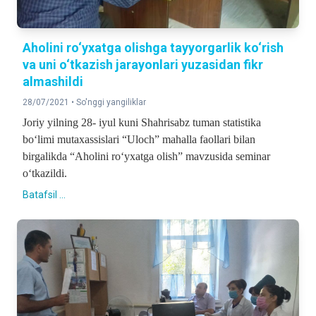
Aholini ro‘yxatga olishga tayyorgarlik ko‘rish
va uni o‘tkazish jarayonlari yuzasidan fikr
almashildi
28/07/2021 •
So'nggi yangiliklar
Joriy yilning 28- iyul kuni Shahrisabz tuman statistika
bo‘limi mutaxassislari “Uloch” mahalla faollari bilan
birgalikda “Aholini ro‘yxatga olish” mavzusida seminar
o‘tkazildi.
Batafsil ...