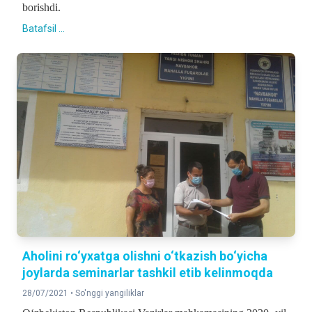
borishdi.
Batafsil ...
Aholini ro‘yxatga olishni o‘tkazish bo‘yicha
joylarda seminarlar tashkil etib kelinmoqda
28/07/2021 •
So'nggi yangiliklar