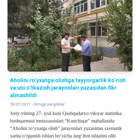
Aholini ro‘yxatga olishga tayyorgarlik ko‘rish
va uni o‘tkazish jarayonlari yuzasidan fikr
almashildi
28/07/2021 •
So'nggi yangiliklar
Joriy yilning 27- iyul kuni Qashqadaryo viloyat statistika
boshqarmasi mutaxassislari “Kunchiqar” mahallasida
“Aholini ro‘yxatga olish” jarayonlari yuzasidan sxematik
xarita o‘rganish ishlari bo‘yicha targ‘ibot ishlarini olib