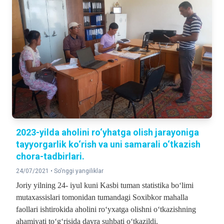
2023-yilda aholini ro‘yhatga olish jarayoniga
tayyorgarlik ko‘rish va uni samarali o‘tkazish
chora-tadbirlari.
24/07/2021 •
So'nggi yangiliklar
Joriy yilning 24- iyul kuni Kasbi tuman statistika bo‘limi
mutaxassislari tomonidan tumandagi Soxibkor mahalla
faollari ishtirokida aholini ro‘yxatga olishni o‘tkazishning
ahamiyati to‘g‘risida davra suhbati o‘tkazildi.