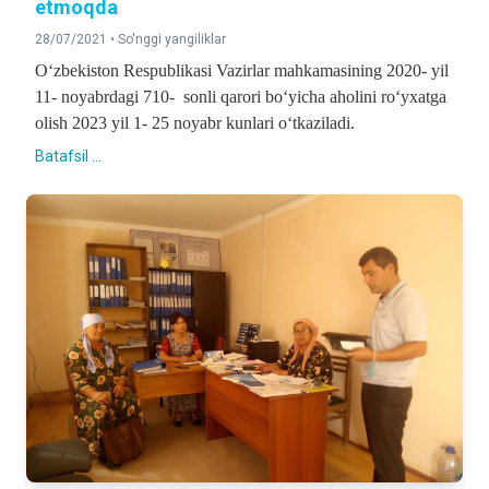
etmoqda
28/07/2021 •
So'nggi yangiliklar
O‘zbekiston Respublikasi Vazirlar mahkamasining 2020- yil
11- noyabrdagi 710- sonli qarori bo‘yicha aholini ro‘yxatga
olish 2023 yil 1- 25 noyabr kunlari o‘tkaziladi.
Batafsil ...