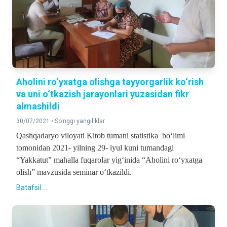
Aholini ro‘yxatga olishga tayyorgarlik ko‘rish
va uni o‘tkazish jarayonlari yuzasidan fikr
almashildi
30/07/2021 •
So'nggi yangiliklar
Qashqadaryo viloyati Kitob tumani statistika bo‘limi
tomonidan 2021- yilning 29- iyul kuni tumandagi
“Yakkatut” mahalla fuqarolar yig‘inida “Aholini ro‘yxatga
olish” mavzusida seminar o‘tkazildi.
Batafsil ...