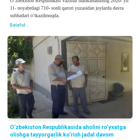
O‘zbekiston Respublikasi Vazirlar mahkamasining 2020- yil
11- noyabrdagi 710- sonli qarori yuzasidan joylarda davra
suhbatlari o‘tkazilmoqda.
Batafsil ...
O‘zbekiston Respublikasida aholini ro‘yxatga
olishga tayyorgarlik ko‘rish jadal davom