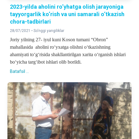
2023-yilda aholini ro‘yhatga olish jarayoniga
tayyorgarlik ko‘rish va uni samarali o‘tkazish
chora-tadbirlari
28/07/2021 •
So'nggi yangiliklar
Joriy yilning 27- iyul kuni Koson tumani “Obron”
mahallasida aholini ro‘yxatga olishni o‘tkazishning
ahamiyati to‘g‘risida shakllantirilgan xarita o‘rganish ishlari
bo‘yicha targ‘ibot ishlari olib borildi.
Batafsil ...