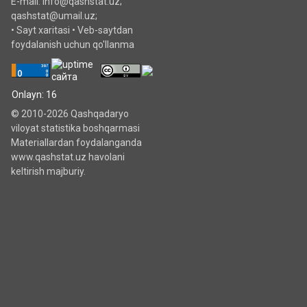
E-mail: info@qashstat.uz;
qashstat@umail.uz;
•
Sayt xaritasi
•
Veb-saytdan
foydalanish uchun qo'llanma
Onlayn: 16
© 2010-2026 Qashqadaryo
viloyat statistika boshqarmasi
Materiallardan foydalanganda
www.qashstat.uz havolani
keltirish majburiy.