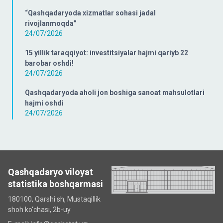
“Qashqadaryoda xizmatlar sohasi jadal
rivojlanmoqda”
24/07/2026
15 yillik taraqqiyot: investitsiyalar hajmi qariyb 22
barobar oshdi!
24/07/2026
Qashqadaryoda aholi jon boshiga sanoat mahsulotlari
hajmi oshdi
24/07/2026
Qashqadaryo viloyat
statistika boshqarmasi
180100, Qarshi sh, Mustаqillik
shoh ko‘chаsi, 2b-uy