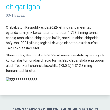
chiqarilgan
03/11/2022
Oʻzbekiston Respublikasida 2022-yilning yanvar-sentabr
oylarida jami yirik korxonalar tomonidan 1 798,7 ming tonna
chaqiq tosh ishlab chiqarilgan boʻlib, mazkur ishlab chiqarish
boʻyicha, 2021-yilning tegishli davriga nisbatan oʻsish surʼati
142,1 % ni tashkil etdi.
Shuningdek, Respublikada 2022-yil yanvar-sentabr oylarida yirik
korxonalar tomonidan chaqiq tosh ishlab chiqarishda eng yuqori
ulush Toshkent shahrida kuzatilib, (73,0 %) 1 312,8 ming
tonnani tashkil etdi.
QASHQADARYODA QURILISH ISHLARINING 75,3 FOIZI