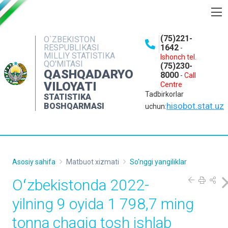
BOSHQARMA HAQIDA
(75)221-
O`ZBEKISTON
RESPUBLIKASI
1642
-
OCHIQ MA'LUMOTLAR
MILLIY STATISTIKA
Ishonch tel.
QO'MITASI
(75)230-
NASHRLAR
QASHQADARYO
8000
-
Call
VILOYATI
Centre
INTERAKTIV XIZMATLAR
Tadbirkorlar
STATISTIKA
MATBUOT XIZMATI
hisobot.stat.uz
BOSHQARMASI
uchun:
MUROJAATLAR
KONTAKTLAR
Asosiy sahifa
Matbuot xizmati
So'nggi yangiliklar
Oʻzbekistonda 2022-
yilning 9 oyida 1 798,7 ming
tonna chaqiq tosh ishlab