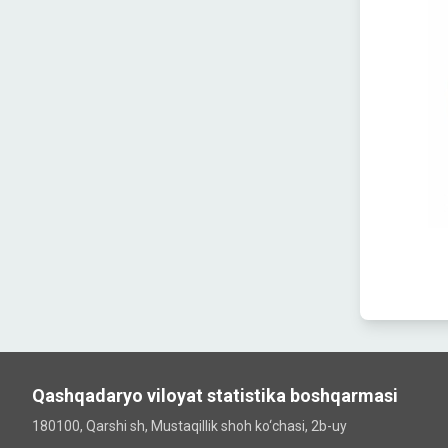
Qashqadaryo viloyat statistika boshqarmasi
180100, Qarshi sh, Mustаqillik shoh ko‘chаsi, 2b-uy