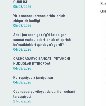
QURILISH!
Bux
05/08/2026
Qor
Yirik sanoat korxonalarida ishlab
chiqarish faolligi
05/08/2026
Aholi jon boshiga to'g'ri keladigan
sanoat mahsulotlari ishlab chiqarish
ko'rsatkichlari qanday o'zgardi?
04/08/2026
QASHQADARYO SANOATI: YETAKCHI
HUDUDLAR E’TIROFDA!
04/08/2026
Korrupsiyasiz jamiyat sari
04/08/2026
Qashqadaryo viloyatida qurilish sohasi
taraqqiyoti
27/07/2026