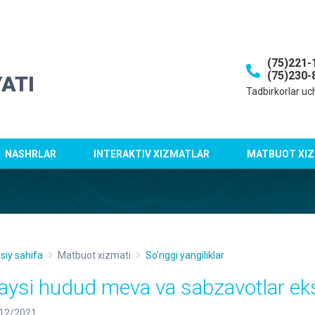
(75)221-
(75)230-
ATI
Tadbirkorlar uc
NASHRLAR
INTERAKTIV XIZMATLAR
MATBUOT XIZ
siy sahifa
Matbuot xizmati
So'nggi yangiliklar
aysi hudud meva va sabzavotlar eks
12/2021