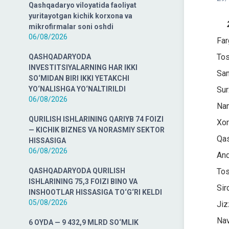
Qashqadaryo viloyatida faoliyat
yuritayotgan kichik korxona va
2
mikrofirmalar soni oshdi
06/08/2026
Far
Tos
QASHQADARYODA
INVESTITSIYALARNING HAR IKKI
Sam
SO‘MIDAN BIRI IKKI YETAKCHI
YO‘NALISHGA YO‘NALTIRILDI
Sur
06/08/2026
Nam
QURILISH ISHLARINING QARIYB 74 FOIZI
Xor
— KICHIK BIZNES VA NORASMIY SEKTOR
Qas
HISSASIGA
06/08/2026
And
QASHQADARYODA QURILISH
Tos
ISHLARINING 75,3 FOIZI BINO VA
Sir
INSHOOTLAR HISSASIGA TO‘G‘RI KELDI
05/08/2026
Jiz
Nav
6 OYDA — 9 432,9 MLRD SO‘MLIK