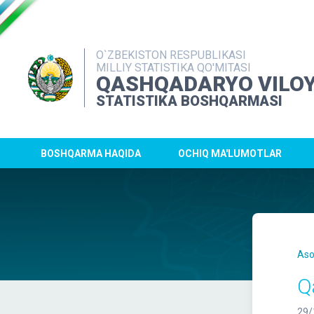
O`ZBEKISTON RESPUBLIKASI
MILLIY STATISTIKA QO'MITASI
QASHQADARYO VILOY
STATISTIKA BOSHQARMASI
BOSHQARMA HAQIDA
OCHIQ MA'LUMOTLAR
Aso
Q
29/