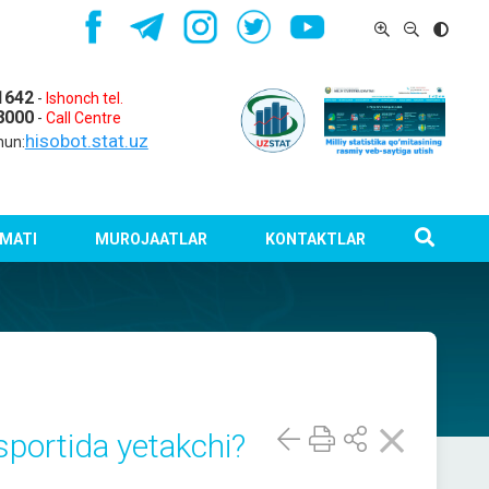
1642
-
Ishonch tel.
8000
-
Call Centre
hisobot.stat.uz
hun:
MATI
MUROJAATLAR
KONTAKTLAR
portida yetakchi?