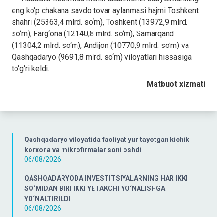
eng ko‘p chakana savdo tovar aylanmasi hajmi Toshkent
shahri (25363,4 mlrd. so‘m), Toshkent (13972,9 mlrd.
so‘m), Farg‘ona (12140,8 mlrd. so‘m), Samarqand
(11304,2 mlrd. so‘m), Andijon (10770,9 mlrd. so‘m) va
Qashqadaryo (9691,8 mlrd. so‘m) viloyatlari hissasiga
to‘g‘ri keldi.
Matbuot xizmati
Qashqadaryo viloyatida faoliyat yuritayotgan kichik
korxona va mikrofirmalar soni oshdi
06/08/2026
QASHQADARYODA INVESTITSIYALARNING HAR IKKI
SO‘MIDAN BIRI IKKI YETAKCHI YO‘NALISHGA
YO‘NALTIRILDI
06/08/2026