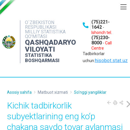
BOSHQARMA HAQIDA
(75)221-
O`ZBEKISTON
RESPUBLIKASI
1642
-
OCHIQ MA'LUMOTLAR
MILLIY STATISTIKA
Ishonch tel.
QO'MITASI
(75)230-
NASHRLAR
QASHQADARYO
8000
-
Call
VILOYATI
Centre
INTERAKTIV XIZMATLAR
Tadbirkorlar
STATISTIKA
MATBUOT XIZMATI
hisobot.stat.uz
BOSHQARMASI
uchun:
MUROJAATLAR
KONTAKTLAR
Asosiy sahifa
Matbuot xizmati
So'nggi yangiliklar
Kichik tadbirkorlik
subyektlarining eng ko‘p
chakana savdo tovar aylanmasi