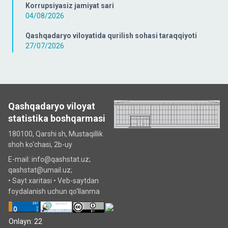
Korrupsiyasiz jamiyat sari
04/08/2026
Qashqadaryo viloyatida qurilish sohasi taraqqiyoti
27/07/2026
Qashqadaryo viloyat
statistika boshqarmasi
180100, Qarshi sh, Mustаqillik
shoh ko‘chаsi, 2b-uy
E-mail: info@qashstat.uz;
qashstat@umail.uz;
•
Sayt xaritasi
•
Veb-saytdan
foydalanish uchun qo'llanma
Onlayn: 22