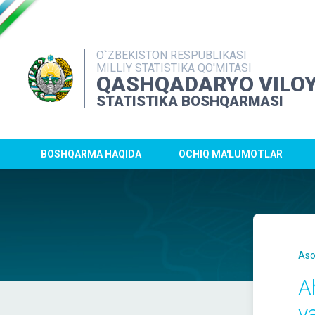
O`ZBEKISTON RESPUBLIKASI
MILLIY STATISTIKA QO'MITASI
QASHQADARYO VILOY
STATISTIKA BOSHQARMASI
BOSHQARMA HAQIDA
OCHIQ MA'LUMOTLAR
Aso
A
va