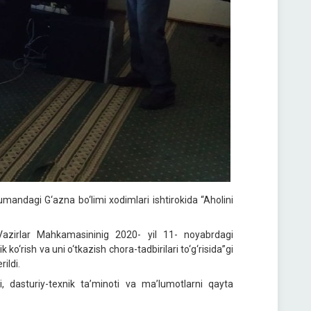
tumandagi G‘azna bo‘limi xodimlari ishtirokida “Aholini
Vazirlar Mahkamasininig 2020- yil 11- noyabrdagi
ko‘rish va uni o‘tkazish chora-tadbirilari to‘g‘risida”gi
ildi.
, dasturiy-texnik ta’minoti va ma’lumotlarni qayta