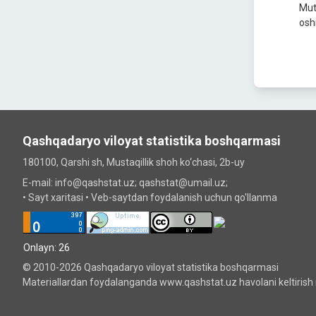
Mut
oshi
Qashqadaryo viloyat statistika boshqarmasi
180100, Qarshi sh, Mustаqillik shoh ko‘chаsi, 2b-uy
E-mail: info@qashstat.uz; qashstat@umail.uz;
•
Sayt xaritasi
•
Veb-saytdan foydalanish uchun qo'llanma
Onlayn: 26
© 2010-2026 Qashqadaryo viloyat statistika boshqarmasi
Materiallardan foydalanganda www.qashstat.uz havolani keltirish 