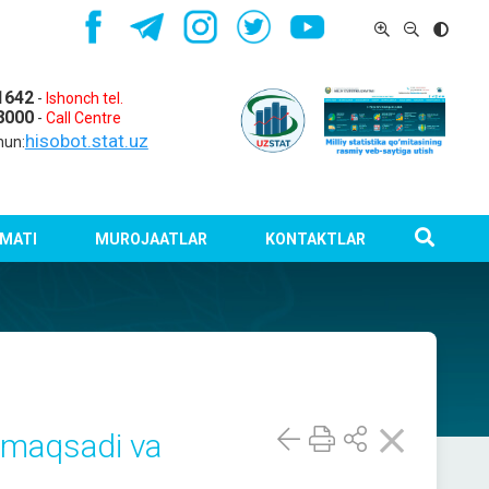
1642
-
Ishonch tel.
8000
-
Call Centre
hisobot.stat.uz
hun:
MATI
MUROJAATLAR
KONTAKTLAR
, maqsadi va