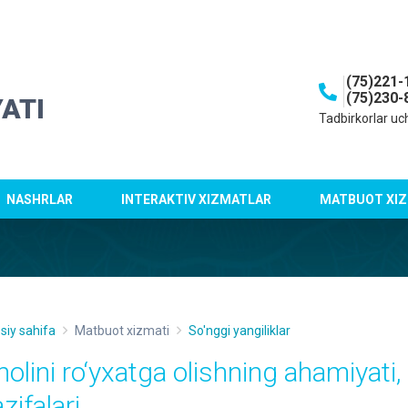
(75)221-
(75)230-
ATI
Tadbirkorlar uc
NASHRLAR
INTERAKTIV XIZMATLAR
MATBUOT XIZ
siy sahifa
Matbuot xizmati
So'nggi yangiliklar
holini ro‘yxatga olishning ahamiyati
zifalari