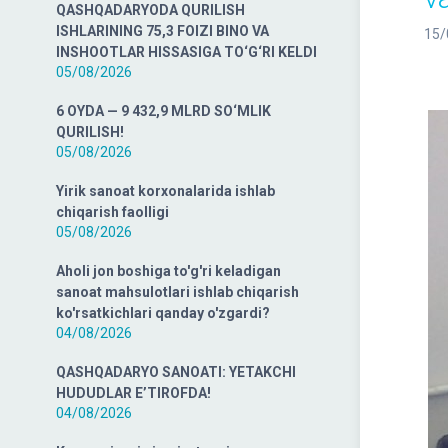
QASHQADARYODA QURILISH
ISHLARINING 75,3 FOIZI BINO VA
15/
INSHOOTLAR HISSASIGA TO‘G‘RI KELDI
05/08/2026
6 OYDA — 9 432,9 MLRD SO‘MLIK
QURILISH!
05/08/2026
Yirik sanoat korxonalarida ishlab
chiqarish faolligi
05/08/2026
Aholi jon boshiga to'g'ri keladigan
sanoat mahsulotlari ishlab chiqarish
ko'rsatkichlari qanday o'zgardi?
04/08/2026
QASHQADARYO SANOATI: YETAKCHI
HUDUDLAR E’TIROFDA!
04/08/2026