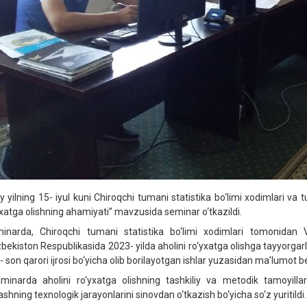
iy yilning 15- iyul kuni Chiroqchi tumani statistika bo‘limi xodimlari va 
yxatga olishning ahamiyati” mavzusida seminar o‘tkazildi.
inarda, Chiroqchi tumani statistika bo‘limi xodimlari tomonidan 
bekiston Respublikasida 2023- yilda aholini ro‘yxatga olishga tayyorgarlik 
 son qarori ijrosi bo‘yicha olib borilayotgan ishlar yuzasidan ma’lumot ber
inarda aholini ro‘yxatga olishning tashkiliy va metodik tamoyillari
ashning texnologik jarayonlarini sinovdan o‘tkazish bo‘yicha so‘z yuritildi.