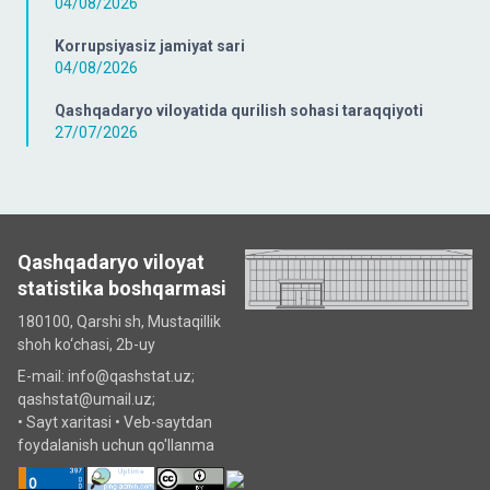
04/08/2026
Korrupsiyasiz jamiyat sari
04/08/2026
Qashqadaryo viloyatida qurilish sohasi taraqqiyoti
27/07/2026
Qashqadaryo viloyat
statistika boshqarmasi
180100, Qarshi sh, Mustаqillik
shoh ko‘chаsi, 2b-uy
E-mail: info@qashstat.uz;
qashstat@umail.uz;
•
Sayt xaritasi
•
Veb-saytdan
foydalanish uchun qo'llanma