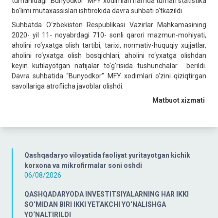
tumanidagi “Bunyodkor” MFY xodimlari hamda tuman statistika
bo‘limi mutaxassislari ishtirokida davra suhbati o‘tkazildi.
Suhbatda O‘zbekiston Respublikasi Vazirlar Mahkamasining
2020- yil 11- noyabrdagi 710- sonli qarori mazmun-mohiyati,
aholini ro‘yxatga olish tartibi, tarixi, normativ-huquqiy xujjatlar,
aholini ro‘yxatga olish bosqichlari, aholini ro‘yxatga olishdan
keyin kutilayotgan natijalar to‘g‘risida tushunchalar berildi.
Davra suhbatida “Bunyodkor” MFY xodimlari o‘zini qiziqtirgan
savollariga atroflicha javoblar olishdi.
Matbuot xizmati
Qashqadaryo viloyatida faoliyat yuritayotgan kichik
korxona va mikrofirmalar soni oshdi
06/08/2026
QASHQADARYODA INVESTITSIYALARNING HAR IKKI
SO‘MIDAN BIRI IKKI YETAKCHI YO‘NALISHGA
YO‘NALTIRILDI