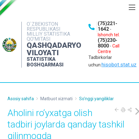
BOSHQARMA HAQIDA
(75)221-
O`ZBEKISTON
RESPUBLIKASI
1642
-
OCHIQ MA'LUMOTLAR
MILLIY STATISTIKA
Ishonch tel.
QO'MITASI
(75)230-
NASHRLAR
QASHQADARYO
8000
-
Call
VILOYATI
Centre
INTERAKTIV XIZMATLAR
Tadbirkorlar
STATISTIKA
MATBUOT XIZMATI
hisobot.stat.uz
BOSHQARMASI
uchun:
MUROJAATLAR
KONTAKTLAR
Asosiy sahifa
Matbuot xizmati
So'nggi yangiliklar
Aholini ro‘yxatga olish
tadbiri joylarda qanday tashkil
qilinmoqda