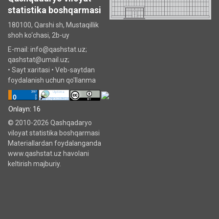
statistika boshqarmasi
180100, Qarshi sh, Mustаqillik
shoh ko‘chаsi, 2b-uy
E-mail: info@qashstat.uz;
qashstat@umail.uz;
•
Sayt xaritasi
•
Veb-saytdan
foydalanish uchun qo'llanma
Onlayn: 16
© 2010-2026 Qashqadaryo
viloyat statistika boshqarmasi
Materiallardan foydalanganda
www.qashstat.uz havolani
keltirish majburiy.