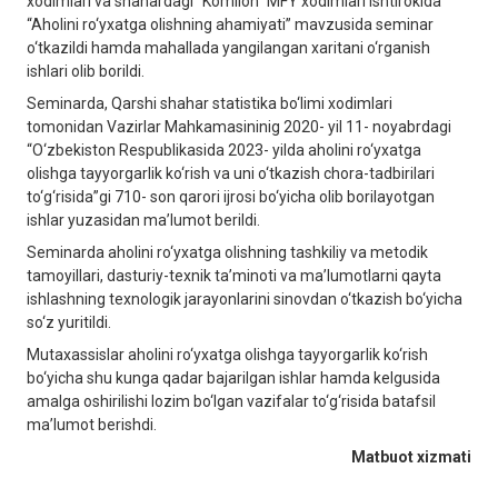
xodimlari va shahardagi “Komilon” MFY xodimlari ishtirokida
“Aholini ro‘yxatga olishning ahamiyati” mavzusida seminar
o‘tkazildi hamda mahallada yangilangan xaritani o‘rganish
ishlari olib borildi.
Seminarda, Qarshi shahar statistika bo‘limi xodimlari
tomonidan Vazirlar Mahkamasininig 2020- yil 11- noyabrdagi
“O‘zbekiston Respublikasida 2023- yilda aholini ro‘yxatga
olishga tayyorgarlik ko‘rish va uni o‘tkazish chora-tadbirilari
to‘g‘risida”gi 710- son qarori ijrosi bo‘yicha olib borilayotgan
ishlar yuzasidan ma’lumot berildi.
Seminarda aholini ro‘yxatga olishning tashkiliy va metodik
tamoyillari, dasturiy-texnik ta’minoti va ma’lumotlarni qayta
ishlashning texnologik jarayonlarini sinovdan o‘tkazish bo‘yicha
so‘z yuritildi.
Mutaxassislar aholini ro‘yxatga olishga tayyorgarlik ko‘rish
bo‘yicha shu kunga qadar bajarilgan ishlar hamda kelgusida
amalga oshirilishi lozim bo‘lgan vazifalar to‘g‘risida batafsil
ma’lumot berishdi.
Matbuot xizmati