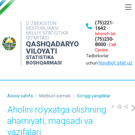
BOSHQARMA HAQIDA
(75)221-
O`ZBEKISTON
RESPUBLIKASI
1642
-
OCHIQ MA'LUMOTLAR
MILLIY STATISTIKA
Ishonch tel.
QO'MITASI
(75)230-
NASHRLAR
QASHQADARYO
8000
-
Call
VILOYATI
Centre
INTERAKTIV XIZMATLAR
Tadbirkorlar
STATISTIKA
MATBUOT XIZMATI
hisobot.stat.uz
BOSHQARMASI
uchun:
MUROJAATLAR
KONTAKTLAR
Asosiy sahifa
Matbuot xizmati
So'nggi yangiliklar
Aholini ro‘yxatga olishning
ahamiyati, maqsadi va
vazifalari