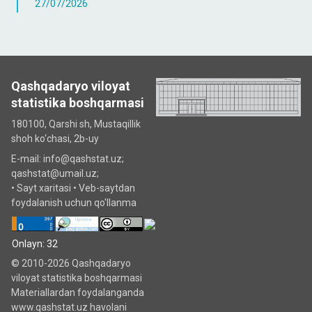
27/07/2026
Qashqadaryo viloyat
statistika boshqarmasi
180100, Qarshi sh, Mustаqillik
shoh ko‘chаsi, 2b-uy
E-mail: info@qashstat.uz;
qashstat@umail.uz;
•
Sayt xaritasi
•
Veb-saytdan
foydalanish uchun qo'llanma
Onlayn: 32
© 2010-2026 Qashqadaryo
viloyat statistika boshqarmasi
Materiallardan foydalanganda
www.qashstat.uz havolani