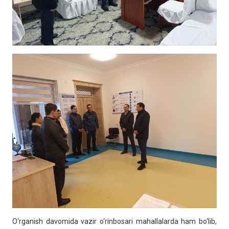
O‘rganish davomida vazir o‘rinbosari mahallalarda ham bo‘lib,