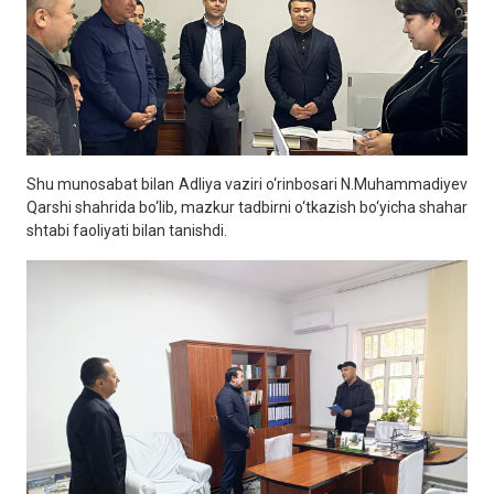
Shu munosabat bilan Adliya vaziri o‘rinbosari N.Muhammadiyev
Qarshi shahrida bo‘lib, mazkur tadbirni o‘tkazish bo‘yicha shahar
shtabi faoliyati bilan tanishdi.