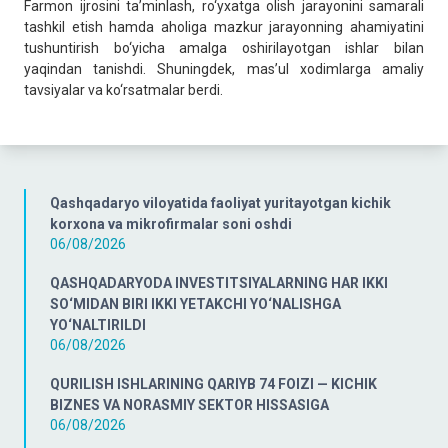
Farmon ijrosini ta’minlash, ro‘yxatga olish jarayonini samarali
tashkil etish hamda aholiga mazkur jarayonning ahamiyatini
tushuntirish bo‘yicha amalga oshirilayotgan ishlar bilan
yaqindan tanishdi. Shuningdek, mas’ul xodimlarga amaliy
tavsiyalar va ko‘rsatmalar berdi.
Qashqadaryo viloyatida faoliyat yuritayotgan kichik
korxona va mikrofirmalar soni oshdi
06/08/2026
QASHQADARYODA INVESTITSIYALARNING HAR IKKI
SO‘MIDAN BIRI IKKI YETAKCHI YO‘NALISHGA
YO‘NALTIRILDI
06/08/2026
QURILISH ISHLARINING QARIYB 74 FOIZI — KICHIK
BIZNES VA NORASMIY SEKTOR HISSASIGA
06/08/2026