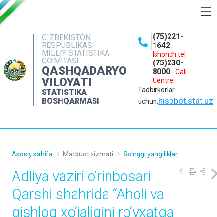
BOSHQARMA HAQIDA
(75)221-
O`ZBEKISTON
RESPUBLIKASI
1642
-
OCHIQ MA'LUMOTLAR
MILLIY STATISTIKA
Ishonch tel.
QO'MITASI
(75)230-
NASHRLAR
QASHQADARYO
8000
-
Call
VILOYATI
Centre
INTERAKTIV XIZMATLAR
Tadbirkorlar
STATISTIKA
MATBUOT XIZMATI
hisobot.stat.uz
BOSHQARMASI
uchun:
MUROJAATLAR
KONTAKTLAR
Asosiy sahifa
Matbuot xizmati
So'nggi yangiliklar
Adliya vaziri o‘rinbosari
Qarshi shahrida “Aholi va
qishloq xo‘jaligini ro‘yxatga