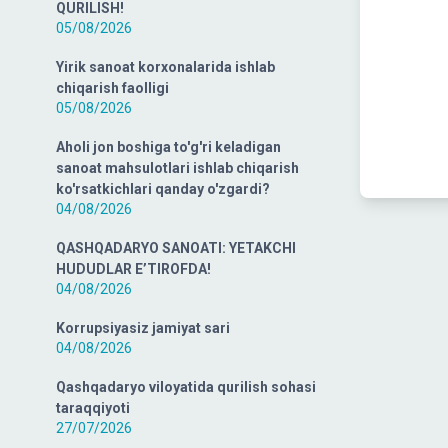
QURILISH!
05/08/2026
Yirik sanoat korxonalarida ishlab
chiqarish faolligi
05/08/2026
Aholi jon boshiga to'g'ri keladigan
sanoat mahsulotlari ishlab chiqarish
ko'rsatkichlari qanday o'zgardi?
04/08/2026
QASHQADARYO SANOATI: YETAKCHI
HUDUDLAR E’TIROFDA!
04/08/2026
Korrupsiyasiz jamiyat sari
04/08/2026
Qashqadaryo viloyatida qurilish sohasi
taraqqiyoti
27/07/2026