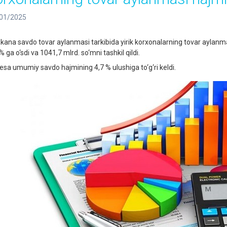
01/2025
kana savdo tovar aylanmasi tarkibida yirik korxonalarning tovar aylanma
% ga o‘sdi va 1041,7 mlrd. so‘mni tаshkil qildi.
esa umumiy savdo hajmining 4,7 % ulushiga to‘g‘ri keldi.