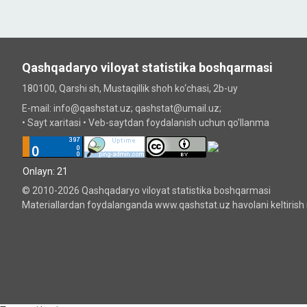
Qashqadaryo viloyat statistika boshqarmasi
180100, Qarshi sh, Mustаqillik shoh ko‘chаsi, 2b-uy
E-mail: info@qashstat.uz; qashstat@umail.uz;
•
Sayt xaritasi
•
Veb-saytdan foydalanish uchun qo'llanma
Onlayn: 21
© 2010-2026 Qashqadaryo viloyat statistika boshqarmasi
Materiallardan foydalanganda www.qashstat.uz havolani keltirish 