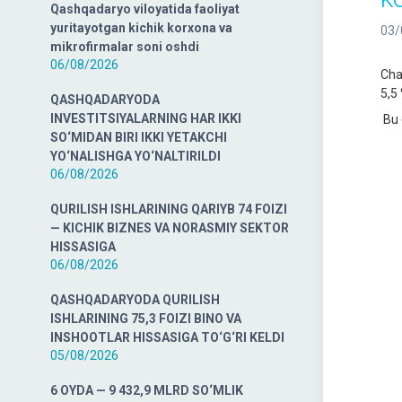
Qashqadaryo viloyatida faoliyat
yuritayotgan kichik korxona va
03/
mikrofirmalar soni oshdi
06/08/2026
Cha
5,5 
QASHQADARYODA
INVESTITSIYALARNING HAR IKKI
Bu 
SO‘MIDAN BIRI IKKI YETAKCHI
YO‘NALISHGA YO‘NALTIRILDI
06/08/2026
QURILISH ISHLARINING QARIYB 74 FOIZI
— KICHIK BIZNES VA NORASMIY SEKTOR
HISSASIGA
06/08/2026
QASHQADARYODA QURILISH
ISHLARINING 75,3 FOIZI BINO VA
INSHOOTLAR HISSASIGA TO‘G‘RI KELDI
05/08/2026
6 OYDA — 9 432,9 MLRD SO‘MLIK