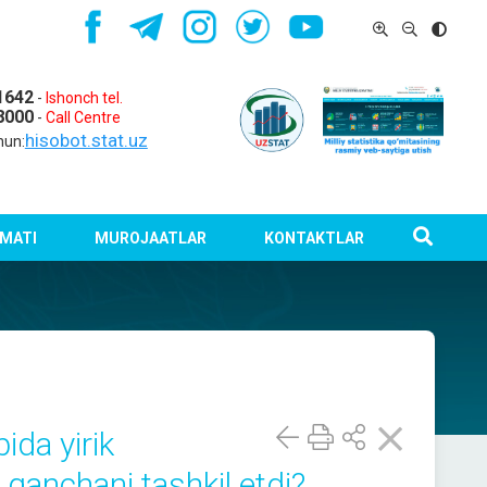
1642
-
Ishonch tel.
8000
-
Call Centre
hisobot.stat.uz
hun:
MATI
MUROJAATLAR
KONTAKTLAR
ida yirik
 qanchani tashkil etdi?