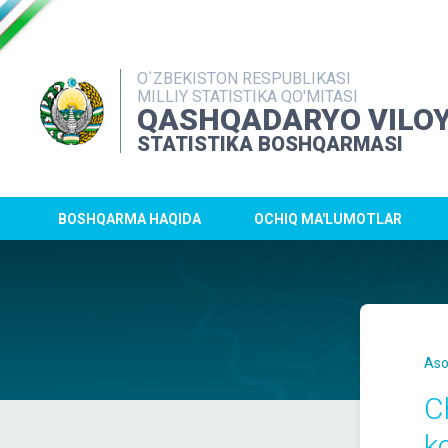
O`ZBEKISTON RESPUBLIKASI
MILLIY STATISTIKA QO'MITASI
QASHQADARYO VILOY
STATISTIKA BOSHQARMASI
BOSHQARMA HAQIDA
OCHIQ MA'LUMOTLAR
Aso
C
k