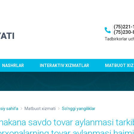
(75)221-
(75)230-
ATI
Tadbirkorlar uc
NASHRLAR
INTERAKTIV XIZMATLAR
MATBUOT XIZ
siy sahifa
Matbuot xizmati
So'nggi yangiliklar
hakana savdo tovar aylanmasi tarkib
orxonalarning tovar aylanmasi hajmi