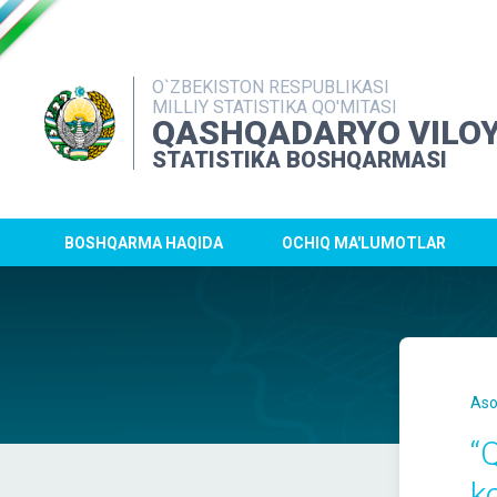
O`ZBEKISTON RESPUBLIKASI
MILLIY STATISTIKA QO'MITASI
QASHQADARYO VILOY
STATISTIKA BOSHQARMASI
BOSHQARMA HAQIDA
OCHIQ MA'LUMOTLAR
Aso
“
k