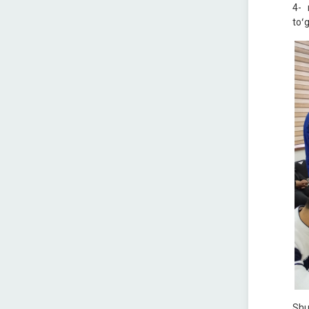
4- 
toʻ
Shu