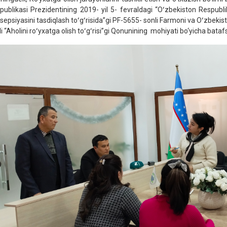
publikasi Prezidentining 2019- yil 5- fevraldagi “Oʻzbekiston Respublik
sepsiyasini tasdiqlash toʻgʻrisida”gi PF-5655- sonli Farmoni va Oʻzbeki
li “Aholini roʻyxatga olish toʻgʻrisi”gi Qonunining mohiyati bo‘yicha bataf