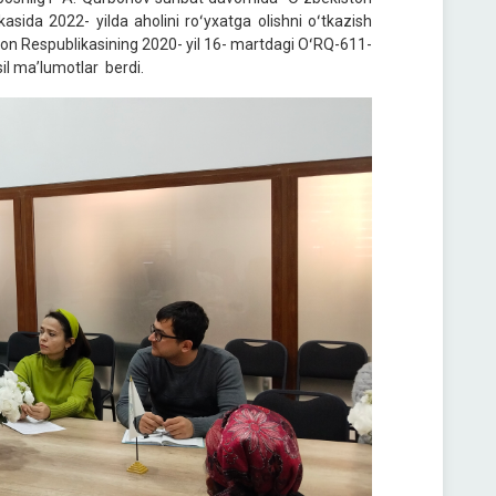
asida 2022- yilda aholini roʻyxatga olishni oʻtkazish
ston Respublikasining 2020- yil 16- martdagi OʻRQ-611-
sil ma’lumotlar berdi.