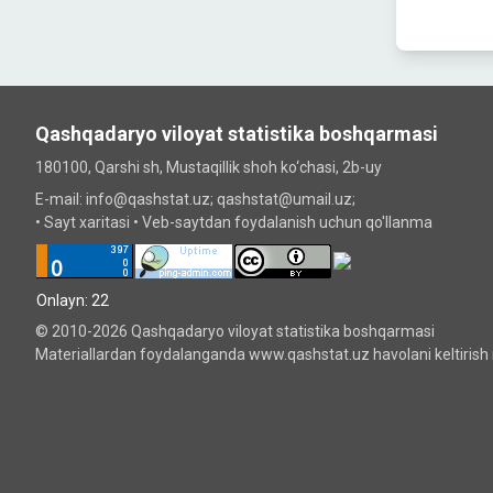
Qashqadaryo viloyat statistika boshqarmasi
180100, Qarshi sh, Mustаqillik shoh ko‘chаsi, 2b-uy
E-mail: info@qashstat.uz; qashstat@umail.uz;
•
Sayt xaritasi
•
Veb-saytdan foydalanish uchun qo'llanma
Onlayn: 22
© 2010-2026 Qashqadaryo viloyat statistika boshqarmasi
Materiallardan foydalanganda www.qashstat.uz havolani keltirish 