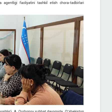
agentligi faoliyatini tashkil etish chora-tadbirlari
imi boshlig‘i A. Qurbonov suhbat davomida Oʻzbekiston