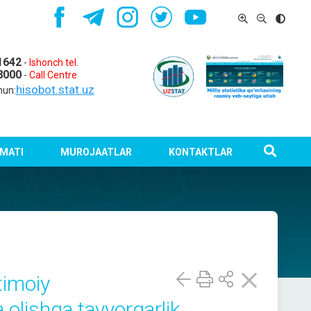
1642
-
Ishonch tel.
8000
-
Call Centre
hisobot.stat.uz
hun:
MATI
MUROJAATLAR
KONTAKTLAR
timoiy
a olishga tayyorgarlik