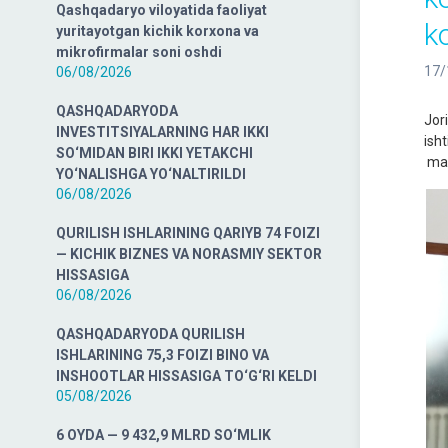
Qashqadaryo viloyatida faoliyat
k
yuritayotgan kichik korxona va
mikrofirmalar soni oshdi
17/
06/08/2026
QASHQADARYODA
Jor
INVESTITSIYALARNING HAR IKKI
ish
SO‘MIDAN BIRI IKKI YETAKCHI
mav
YO‘NALISHGA YO‘NALTIRILDI
06/08/2026
QURILISH ISHLARINING QARIYB 74 FOIZI
— KICHIK BIZNES VA NORASMIY SEKTOR
HISSASIGA
06/08/2026
QASHQADARYODA QURILISH
ISHLARINING 75,3 FOIZI BINO VA
INSHOOTLAR HISSASIGA TO‘G‘RI KELDI
05/08/2026
6 OYDA — 9 432,9 MLRD SO‘MLIK