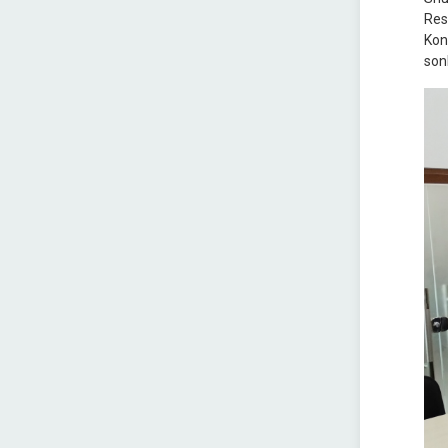
Res
Kon
son