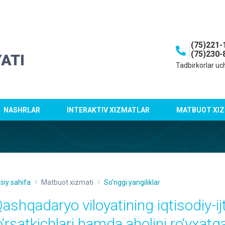
(75)221-
(75)230-
ATI
Tadbirkorlar uc
NASHRLAR
INTERAKTIV XIZMATLAR
MATBUOT XIZ
siy sahifa
Matbuot xizmati
So'nggi yangiliklar
Qashqadaryo viloyatining iqtisodiy-ij
o‘rsatkichlari hamda aholini ro‘yxatg