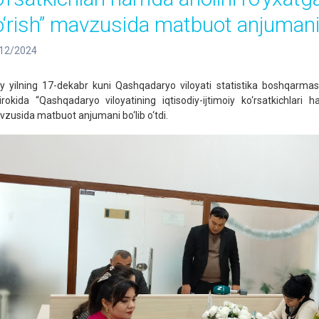
o‘rish” mavzusida matbuot anjumani b
12/2024
iy yilning 17-dekabr kuni Qashqadaryo viloyati statistika boshqarmasi
tirokida “Qashqadaryo viloyatining iqtisodiy-ijtimoiy ko‘rsatkichlari 
zusida matbuot anjumani bo‘lib o‘tdi.