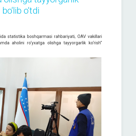
o‘lib o‘tdi
da statistika boshqarmasi rahbariyati, OAV vakillari
hamda aholini ro‘yxatga olishga tayyorgarlik ko‘rish”