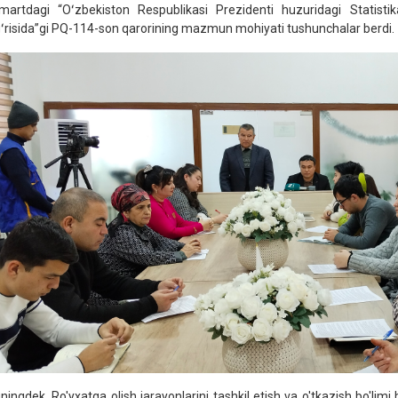
martdagi “Oʻzbekiston Respublikasi Prezidenti huzuridagi Statistika 
gʻrisida”gi PQ-114-son qarorining mazmun mohiyati tushunchalar berdi.
ningdek, Ro'yxatga olish jarayonlarini tashkil etish va o'tkazish bo'l