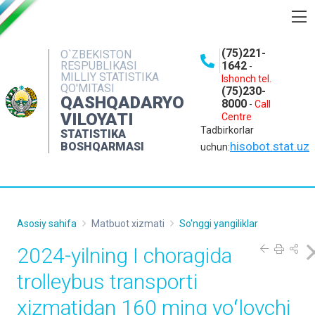
BOSHQARMA HAQIDA
(75)221-
O`ZBEKISTON
RESPUBLIKASI
1642
-
OCHIQ MA'LUMOTLAR
MILLIY STATISTIKA
Ishonch tel.
QO'MITASI
(75)230-
NASHRLAR
QASHQADARYO
8000
-
Call
VILOYATI
Centre
INTERAKTIV XIZMATLAR
Tadbirkorlar
STATISTIKA
MATBUOT XIZMATI
hisobot.stat.uz
BOSHQARMASI
uchun:
MUROJAATLAR
KONTAKTLAR
Asosiy sahifa
Matbuot xizmati
So'nggi yangiliklar
2024-yilning I choragida
trolleybus transporti
xizmatidan 160 ming yoʻlovchi