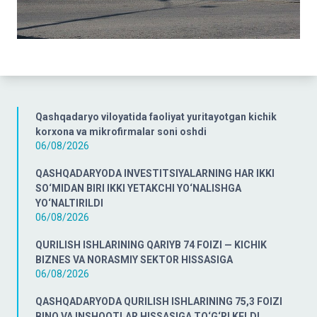
Qashqadaryo viloyatida faoliyat yuritayotgan kichik
korxona va mikrofirmalar soni oshdi
06/08/2026
QASHQADARYODA INVESTITSIYALARNING HAR IKKI
SO‘MIDAN BIRI IKKI YETAKCHI YO‘NALISHGA
YO‘NALTIRILDI
06/08/2026
QURILISH ISHLARINING QARIYB 74 FOIZI — KICHIK
BIZNES VA NORASMIY SEKTOR HISSASIGA
06/08/2026
QASHQADARYODA QURILISH ISHLARINING 75,3 FOIZI
BINO VA INSHOOTLAR HISSASIGA TO‘G‘RI KELDI