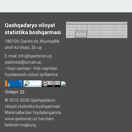
Qashqadaryo viloyat
statistika boshqarmasi
180100, Qarshi sh, Mustаqillik
shoh ko‘chаsi, 2b-uy
E-mail: info@qashstat.uz;
qashstat@umail.uz;
•
Sayt xaritasi
•
Veb-saytdan
foydalanish uchun qo'llanma
Onlayn: 22
© 2010-2026 Qashqadaryo
viloyat statistika boshqarmasi
Materiallardan foydalanganda
www.qashstat.uz havolani
keltirish majburiy.