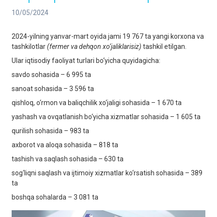
10/05/2024
2024-yilning yanvar-mart oyida jami 19 767 ta yangi korxona va
tashkilotlar
(fermer va dehqon xo‘jaliklarisiz)
tashkil etilgan.
Ular iqtisodiy faoliyat turlari bo‘yicha quyidagicha:
savdo sohasida – 6 995 ta
sanoat sohasida – 3 596 ta
qishloq, o‘rmon va baliqchilik xo‘jaligi sohasida – 1 670 ta
yashash va ovqatlanish bo‘yicha xizmatlar sohasida – 1 605 ta
qurilish sohasida – 983 ta
axborot va aloqa sohasida – 818 ta
tashish va saqlash sohasida – 630 ta
sog‘liqni saqlash va ijtimoiy xizmatlar ko‘rsatish sohasida – 389
ta
boshqa sohalarda – 3 081 ta