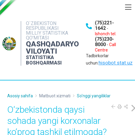
BOSHQARMA HAQIDA
(75)221-
O`ZBEKISTON
RESPUBLIKASI
1642
-
OCHIQ MA'LUMOTLAR
MILLIY STATISTIKA
Ishonch tel.
QO'MITASI
(75)230-
NASHRLAR
QASHQADARYO
8000
-
Call
VILOYATI
Centre
INTERAKTIV XIZMATLAR
Tadbirkorlar
STATISTIKA
MATBUOT XIZMATI
hisobot.stat.uz
BOSHQARMASI
uchun:
MUROJAATLAR
KONTAKTLAR
Asosiy sahifa
Matbuot xizmati
So'nggi yangiliklar
O‘zbekistonda qaysi
sohada yangi korxonalar
ko‘proq tashkil etilmoqda?