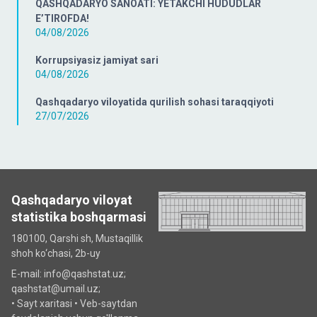
QASHQADARYO SANOATI: YETAKCHI HUDUDLAR
E’TIROFDA!
04/08/2026
Korrupsiyasiz jamiyat sari
04/08/2026
Qashqadaryo viloyatida qurilish sohasi taraqqiyoti
27/07/2026
Qashqadaryo viloyat
statistika boshqarmasi
180100, Qarshi sh, Mustаqillik
shoh ko‘chаsi, 2b-uy
E-mail: info@qashstat.uz;
qashstat@umail.uz;
•
Sayt xaritasi
•
Veb-saytdan