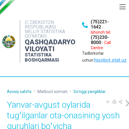
BOSHQARMA HAQIDA
(75)221-
O`ZBEKISTON
RESPUBLIKASI
1642
-
OCHIQ MA'LUMOTLAR
MILLIY STATISTIKA
Ishonch tel.
QO'MITASI
(75)230-
NASHRLAR
QASHQADARYO
8000
-
Call
VILOYATI
Centre
INTERAKTIV XIZMATLAR
Tadbirkorlar
STATISTIKA
MATBUOT XIZMATI
hisobot.stat.uz
BOSHQARMASI
uchun:
MUROJAATLAR
KONTAKTLAR
Asosiy sahifa
Matbuot xizmati
So'nggi yangiliklar
Yanvar-avgust oylarida
tugʻilganlar ota-onasining yosh
guruhlari boʻyicha