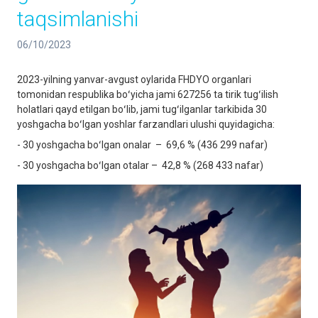
taqsimlanishi
06/10/2023
2023-yilning yanvar-avgust oylarida FHDYO organlari
tomonidan respublika boʻyicha jami 627256 ta tirik tugʻilish
holatlari qayd etilgan boʻlib, jami tugʻilganlar tarkibida 30
yoshgacha boʻlgan yoshlar farzandlari ulushi quyidagicha:
- 30 yoshgacha boʻlgan onalar – 69,6 % (436 299 nafar)
- 30 yoshgacha boʻlgan otalar – 42,8 % (268 433 nafar)