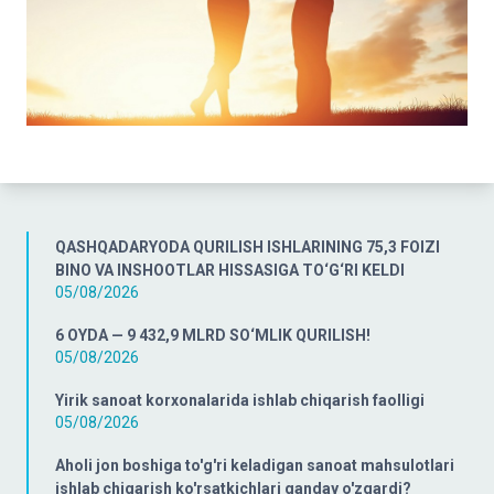
QASHQADARYODA QURILISH ISHLARINING 75,3 FOIZI
BINO VA INSHOOTLAR HISSASIGA TO‘G‘RI KELDI
05/08/2026
6 OYDA — 9 432,9 MLRD SO‘MLIK QURILISH!
05/08/2026
Yirik sanoat korxonalarida ishlab chiqarish faolligi
05/08/2026
Aholi jon boshiga to'g'ri keladigan sanoat mahsulotlari
ishlab chiqarish ko'rsatkichlari qanday o'zgardi?