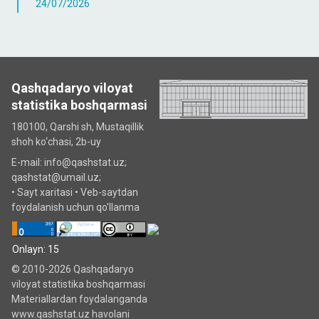
24/07/2026
Qashqadaryo viloyat
statistika boshqarmasi
180100, Qarshi sh, Mustаqillik
shoh ko‘chаsi, 2b-uy
E-mail: info@qashstat.uz;
qashstat@umail.uz;
•
Sayt xaritasi
•
Veb-saytdan
foydalanish uchun qo'llanma
Onlayn: 15
© 2010-2026 Qashqadaryo
viloyat statistika boshqarmasi
Materiallardan foydalanganda
www.qashstat.uz havolani