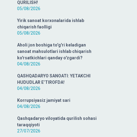
QURILISH!
05/08/2026
Yirik sanoat korxonalarida ishlab
chiqarish faolligi
05/08/2026
Aholi jon boshiga to'g'ri keladigan
sanoat mahsulotlari ishlab chiqarish
ko'rsatkichlari qanday o'zgardi?
04/08/2026
QASHQADARYO SANOATI: YETAKCHI
HUDUDLAR E’TIROFDA!
04/08/2026
Korrupsiyasiz jamiyat sari
04/08/2026
Qashqadaryo viloyatida qurilish sohasi
taraqqiyoti
27/07/2026