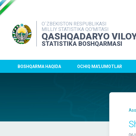
O`ZBEKISTON RESPUBLIKASI
MILLIY STATISTIKA QO'MITASI
QASHQADARYO VILOY
STATISTIKA BOSHQARMASI
BOSHQARMA HAQIDA
OCHIQ MA'LUMOTLAR
Aso
S
06/