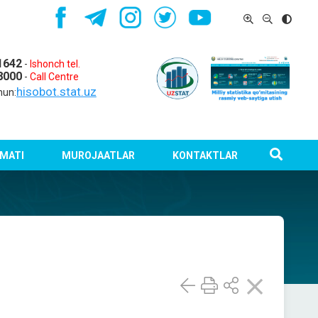
1642
-
Ishonch tel.
8000
-
Call Centre
hisobot.stat.uz
hun:
MATI
MUROJAATLAR
KONTAKTLAR