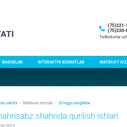
(75)221-
(75)230-
ATI
Tadbirkorlar uc
NASHRLAR
INTERAKTIV XIZMATLAR
MATBUOT XIZ
siy sahifa
Matbuot xizmati
So'nggi yangiliklar
hahrisabz shahrida qurilish ishlari
04/2023