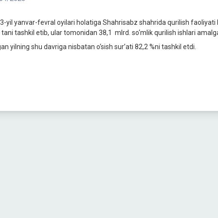
3-yil yanvar-fevral oyilari holatiga Shahrisabz shahrida qurilish faoliyat
tani tashkil etib, ular tomonidan 38,1 mlrd. so‘mlik qurilish ishlari amalga
an yilning shu davriga nisbatan o‘sish sur’ati 82,2 %ni tashkil etdi.