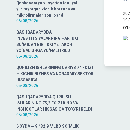
Qashqadaryo viloyatida faoliyat
yuritayotgan kichik korxona va
202
mikrofirmalar soni oshdi
147 
06/08/2026
O‘tg
QASHQADARYODA
INVESTITSIYALARNING HAR IKKI
SO‘MIDAN BIRI IKKI YETAKCHI
YO‘NALISHGA YO‘NALTIRILDI
06/08/2026
QURILISH ISHLARINING QARIYB 74 FOIZI
— KICHIK BIZNES VA NORASMIY SEKTOR
HISSASIGA
06/08/2026
QASHQADARYODA QURILISH
ISHLARINING 75,3 FOIZI BINO VA
INSHOOTLAR HISSASIGA TO‘G‘RI KELDI
05/08/2026
6 OYDA — 9 432,9 MLRD SO‘MLIK