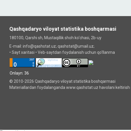
Qashqadaryo viloyat statistika boshqarmasi
180100, Qarshi sh, Mustаqillik shoh ko‘chаsi, 2b-uy
E-mail: info@qashstat.uz; qashstat@umail.uz;
•
Sayt xaritasi
•
Veb-saytdan foydalanish uchun qo'llanma
Onlayn: 36
© 2010-2026 Qashqadaryo viloyat statistika boshqarmasi
Materiallardan foydalanganda www.qashstat.uz havolani keltirish 