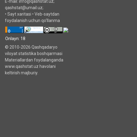
E-mail: info@qashstat.uz;
qashstat@umail.uz;
•
Sayt xaritasi
•
Veb-saytdan
foydalanish uchun qo'llanma
Onlayn: 18
© 2010-2026 Qashqadaryo
viloyat statistika boshqarmasi
Materiallardan foydalanganda
www.qashstat.uz havolani
keltirish majburiy.