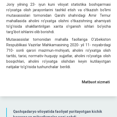
Joriy yilning 23- iyun kuni viloyat statistika boshqarmasi
ro‘yxatga olish jarayonlarini tashkil etish va o‘tkazish bo‘limi
mutaxassislari tomonidan Qarshi shahridagi Amir Temur
mahallasida aholini ro‘yxatga olishni o‘tkazishning ahamiyati
to‘g‘risida shakllantirilgan xarita o‘rganish ishlari bo‘yicha
targ‘ibot ishlarini olib borishdi.
Mutaxassislar tomonidan mahalla faollariga O‘zbekiston
Respublikasi Vazirlar Mahkamasining 2020- yil 11- noyabrdagi
710- sonli qarori mazmun-mohiyati, aholini ro‘yxatga olish
tartibi, tarixi, normativ-huquqiy xujjatlar, aholini ro‘yxatga olish
bosqichlari, aholini ro‘yxatga olishdan keyin kutilayotgan
natijalar to‘g‘risida tushunchalar berildi.
Matbuot
xizmati
Qashqadaryo viloyatida faoliyat yuritayotgan kichik