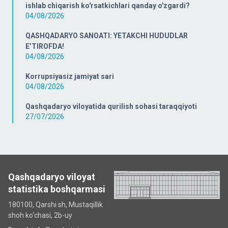
ishlab chiqarish ko'rsatkichlari qanday o'zgardi?
04/08/2026
QASHQADARYO SANOATI: YETAKCHI HUDUDLAR
E’TIROFDA!
04/08/2026
Korrupsiyasiz jamiyat sari
04/08/2026
Qashqadaryo viloyatida qurilish sohasi taraqqiyoti
27/07/2026
Qashqadaryo viloyat
statistika boshqarmasi
180100, Qarshi sh, Mustаqillik
shoh ko‘chаsi, 2b-uy