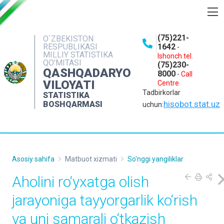
BOSHQARMA HAQIDA
(75)221-
O`ZBEKISTON
RESPUBLIKASI
1642
-
OCHIQ MA'LUMOTLAR
MILLIY STATISTIKA
Ishonch tel.
QO'MITASI
(75)230-
NASHRLAR
QASHQADARYO
8000
-
Call
VILOYATI
Centre
INTERAKTIV XIZMATLAR
Tadbirkorlar
STATISTIKA
MATBUOT XIZMATI
hisobot.stat.uz
BOSHQARMASI
uchun:
MUROJAATLAR
KONTAKTLAR
Asosiy sahifa
Matbuot xizmati
So'nggi yangiliklar
Aholini ro‘yxatga olish
jarayoniga tayyorgarlik ko‘rish
va uni samarali o‘tkazish