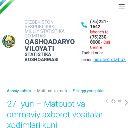
BOSHQARMA HAQIDA
(75)221-
O`ZBEKISTON
RESPUBLIKASI
1642
-
OCHIQ MA'LUMOTLAR
MILLIY STATISTIKA
Ishonch tel.
QO'MITASI
(75)230-
NASHRLAR
QASHQADARYO
8000
-
Call
VILOYATI
Centre
INTERAKTIV XIZMATLAR
Tadbirkorlar
STATISTIKA
MATBUOT XIZMATI
hisobot.stat.uz
BOSHQARMASI
uchun:
MUROJAATLAR
KONTAKTLAR
Asosiy sahifa
Matbuot xizmati
So'nggi yangiliklar
27-iyun – Matbuot va
ommaviy axborot vositalari
xodimlari kuni