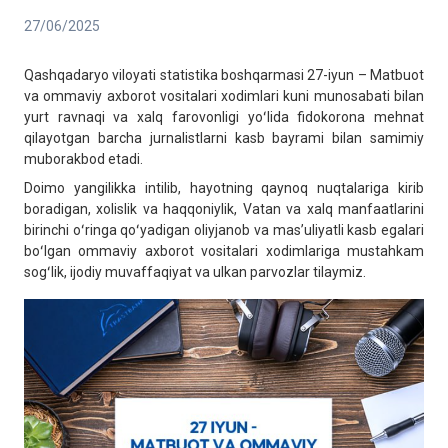
27/06/2025
Qashqadaryo viloyati statistika boshqarmasi 27-iyun – Matbuot
va ommaviy axborot vositalari xodimlari kuni munosabati bilan
yurt ravnaqi va xalq farovonligi yoʻlida fidokorona mehnat
qilayotgan barcha jurnalistlarni kasb bayrami bilan samimiy
muborakbod etadi.
Doimo yangilikka intilib, hayotning qaynoq nuqtalariga kirib
boradigan, xolislik va haqqoniylik, Vatan va xalq manfaatlarini
birinchi oʻringa qoʻyadigan oliyjanob va masʼuliyatli kasb egalari
boʻlgan ommaviy axborot vositalari xodimlariga mustahkam
sogʻlik, ijodiy muvaffaqiyat va ulkan parvozlar tilaymiz.