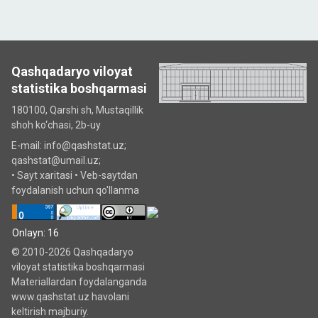
Qashqadaryo viloyat
statistika boshqarmasi
180100, Qarshi sh, Mustаqillik
shoh ko‘chаsi, 2b-uy
E-mail: info@qashstat.uz;
qashstat@umail.uz;
•
Sayt xaritasi
•
Veb-saytdan
foydalanish uchun qo'llanma
Onlayn: 16
© 2010-2026 Qashqadaryo
viloyat statistika boshqarmasi
Materiallardan foydalanganda
www.qashstat.uz havolani
keltirish majburiy.