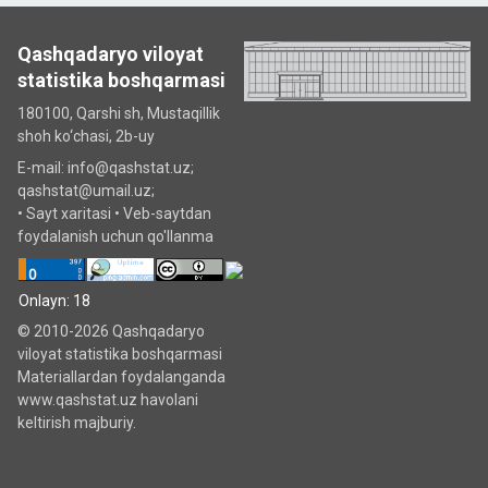
Qashqadaryo viloyat
statistika boshqarmasi
180100, Qarshi sh, Mustаqillik
shoh ko‘chаsi, 2b-uy
E-mail: info@qashstat.uz;
qashstat@umail.uz;
•
Sayt xaritasi
•
Veb-saytdan
foydalanish uchun qo'llanma
Onlayn: 18
© 2010-2026 Qashqadaryo
viloyat statistika boshqarmasi
Materiallardan foydalanganda
www.qashstat.uz havolani
keltirish majburiy.