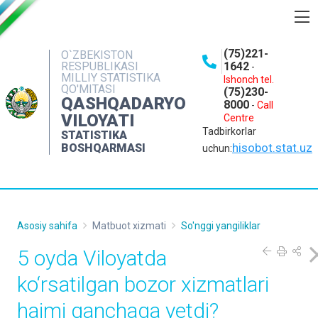
BOSHQARMA HAQIDA
(75)221-
O`ZBEKISTON
RESPUBLIKASI
1642
-
OCHIQ MA'LUMOTLAR
MILLIY STATISTIKA
Ishonch tel.
QO'MITASI
(75)230-
NASHRLAR
QASHQADARYO
8000
-
Call
VILOYATI
Centre
INTERAKTIV XIZMATLAR
Tadbirkorlar
STATISTIKA
MATBUOT XIZMATI
hisobot.stat.uz
BOSHQARMASI
uchun:
MUROJAATLAR
KONTAKTLAR
Asosiy sahifa
Matbuot xizmati
So'nggi yangiliklar
5 oyda Viloyatda
ko‘rsatilgan bozor xizmatlari
hajmi qanchaga yetdi?